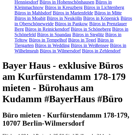
Hennigsdorf
Büros in Hohenschönhausen
Büros in
Kleinmachnow
Büros in Kreuzberg
Büros in Lichtenberg
Büros in Mahlsdorf
Büros in Marienfelde
Büros in Mitte
Büros in Moabit
Büros in Neukölln
Büros in Köpenick
Büros
in Oberschöneweide
Büros in Pankow
Büros in Prenzlauer
Berg
Büros in Reinickendorf
Büros in Schöneberg
Büros in
Schönefeld
Büros in Spandau
Büros in Steglitz
Büros in
Teltow
Büros in Tempelhof
Büros in Tegel
Büros in
Tiergarten
Büros in Wedding
Büros in Weißensee
Büros in
Wilhelmsruh
Büros in Wilmersdorf
Büros in Zehlendorf
Bayer Haus - exklusive Büros
am Kurfürstendamm 178-179
mieten - Bürohaus am
Kudamm #BayerHaus #Büro
Büro mieten - Kurfürstendamm 178-179,
10707 Berlin-Wilmersdorf