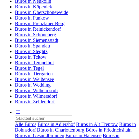
Büros in Neukölln
Büros in Köpenick
Büros in Oberschöneweide
Büros in Pankow
Büros in Prenzlauer Berg
Büros in Reinickendorf
Büros in Schöneberg
Büros in Siemensstadt
Büros in Spandau
Büros in Steglitz
Büros in Teltow
Büros in Tempelhof
Büros in Tegel
Büros in Tiergarten
Büros in Weißensee
Büros in Wedding
Büros in Wilhelmsruh
Büros in Wilmersdorf
Büros in Zehlendorf
Alle Büros
Büros in Adlershof
Büros in Alt-Treptow
Büros in
Bohnsdorf
Büros in Charlottenburg
Büros in Friedrichshain
Büros in Gesundbrunnen
Büros in Halensee
Büros in