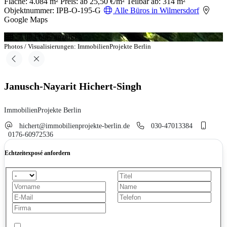
Fläche: 4.084 m²
Preis: ab 25,50 €/m²
Teilbar ab: 314 m²
Objektnummer: IPB-O-195-G
Alle Büros in Wilmersdorf
Google Maps
Alle Fotos anzeigen
Photos / Visualisierungen: ImmobilienProjekte Berlin
Janusch-Nayarit Hichert-Singh
ImmobilienProjekte Berlin
hichert@immobilienprojekte-berlin.de
030-47013384
0176-60972536
Echtzeitexposé anfordern