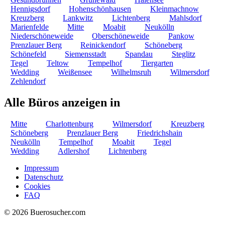
Hennigsdorf
Hohenschönhausen
Kleinmachnow
Kreuzberg
Lankwitz
Lichtenberg
Mahlsdorf
Marienfelde
Mitte
Moabit
Neukölln
Niederschöneweide
Oberschöneweide
Pankow
Prenzlauer Berg
Reinickendorf
Schöneberg
Schönefeld
Siemensstadt
Spandau
Steglitz
Tegel
Teltow
Tempelhof
Tiergarten
Wedding
Weißensee
Wilhelmsruh
Wilmersdorf
Zehlendorf
Alle Büros anzeigen in
Mitte
Charlottenburg
Wilmersdorf
Kreuzberg
Schöneberg
Prenzlauer Berg
Friedrichshain
Neukölln
Tempelhof
Moabit
Tegel
Wedding
Adlershof
Lichtenberg
Impressum
Datenschutz
Cookies
FAQ
© 2026 Buerosucher.com