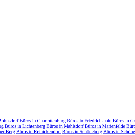
Bohnsdorf
Büros in Charlottenburg
Büros in Friedrichshain
Büros in G
rg
Büros in Lichtenberg
Büros in Mahlsdorf
Büros in Marienfelde
Büro
uer Berg
Büros in Reinickendorf
Büros in Schöneberg
Büros in Schöne