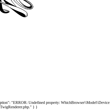
tion": "ERROR: Undefined property: WhichBrowser\\Model\\Device::$
\/TwigRenderer.php." } }