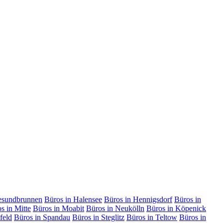
esundbrunnen
Büros in Halensee
Büros in Hennigsdorf
Büros in
s in Mitte
Büros in Moabit
Büros in Neukölln
Büros in Köpenick
feld
Büros in Spandau
Büros in Steglitz
Büros in Teltow
Büros in