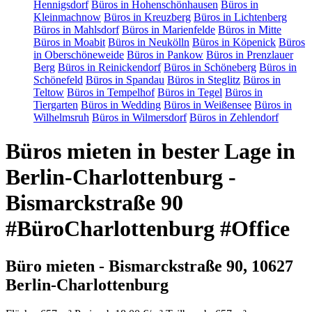
Hennigsdorf
Büros in Hohenschönhausen
Büros in
Kleinmachnow
Büros in Kreuzberg
Büros in Lichtenberg
Büros in Mahlsdorf
Büros in Marienfelde
Büros in Mitte
Büros in Moabit
Büros in Neukölln
Büros in Köpenick
Büros
in Oberschöneweide
Büros in Pankow
Büros in Prenzlauer
Berg
Büros in Reinickendorf
Büros in Schöneberg
Büros in
Schönefeld
Büros in Spandau
Büros in Steglitz
Büros in
Teltow
Büros in Tempelhof
Büros in Tegel
Büros in
Tiergarten
Büros in Wedding
Büros in Weißensee
Büros in
Wilhelmsruh
Büros in Wilmersdorf
Büros in Zehlendorf
Büros mieten in bester Lage in
Berlin-Charlottenburg -
Bismarckstraße 90
#BüroCharlottenburg #Office
Büro mieten - Bismarckstraße 90, 10627
Berlin-Charlottenburg