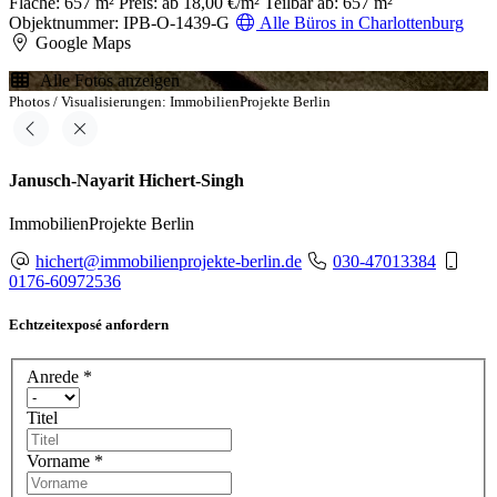
Fläche: 657 m²
Preis: ab 18,00 €/m²
Teilbar ab: 657 m²
Objektnummer: IPB-O-1439-G
Alle Büros in Charlottenburg
Google Maps
Alle Fotos anzeigen
Photos / Visualisierungen: ImmobilienProjekte Berlin
Janusch-Nayarit Hichert-Singh
ImmobilienProjekte Berlin
hichert@immobilienprojekte-berlin.de
030-47013384
0176-60972536
Echtzeitexposé anfordern
Anrede
*
Titel
Vorname
*