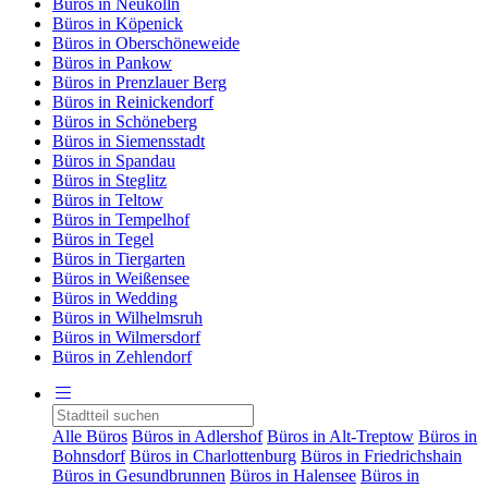
Büros in Neukölln
Büros in Köpenick
Büros in Oberschöneweide
Büros in Pankow
Büros in Prenzlauer Berg
Büros in Reinickendorf
Büros in Schöneberg
Büros in Siemensstadt
Büros in Spandau
Büros in Steglitz
Büros in Teltow
Büros in Tempelhof
Büros in Tegel
Büros in Tiergarten
Büros in Weißensee
Büros in Wedding
Büros in Wilhelmsruh
Büros in Wilmersdorf
Büros in Zehlendorf
Alle Büros
Büros in Adlershof
Büros in Alt-Treptow
Büros in
Bohnsdorf
Büros in Charlottenburg
Büros in Friedrichshain
Büros in Gesundbrunnen
Büros in Halensee
Büros in