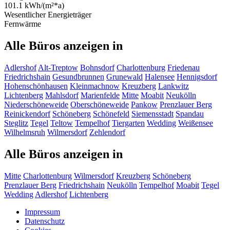
101.1 kWh/(m²*a)
Wesentlicher Energieträger
Fernwärme
Alle Büros anzeigen in
Adlershof
Alt-Treptow
Bohnsdorf
Charlottenburg
Friedenau
Friedrichshain
Gesundbrunnen
Grunewald
Halensee
Hennigsdorf
Hohenschönhausen
Kleinmachnow
Kreuzberg
Lankwitz
Lichtenberg
Mahlsdorf
Marienfelde
Mitte
Moabit
Neukölln
Niederschöneweide
Oberschöneweide
Pankow
Prenzlauer Berg
Reinickendorf
Schöneberg
Schönefeld
Siemensstadt
Spandau
Steglitz
Tegel
Teltow
Tempelhof
Tiergarten
Wedding
Weißensee
Wilhelmsruh
Wilmersdorf
Zehlendorf
Alle Büros anzeigen in
Mitte
Charlottenburg
Wilmersdorf
Kreuzberg
Schöneberg
Prenzlauer Berg
Friedrichshain
Neukölln
Tempelhof
Moabit
Tegel
Wedding
Adlershof
Lichtenberg
Impressum
Datenschutz