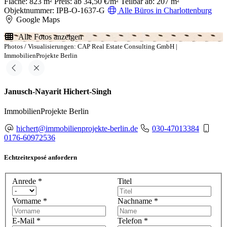
Fläche: 823 m²
Preis: ab 34,50 €/m²
Teilbar ab: 207 m²
Objektnummer: IPB-O-1637-G
Alle Büros in Charlottenburg
Google Maps
Alle Fotos anzeigen
Photos / Visualisierungen: CAP Real Estate Consulting GmbH |
ImmobilienProjekte Berlin
Janusch-Nayarit Hichert-Singh
ImmobilienProjekte Berlin
hichert@immobilienprojekte-berlin.de
030-47013384
0176-60972536
Echtzeitexposé anfordern
Anrede
*
Titel
Vorname
*
Nachname
*
E-Mail
*
Telefon
*