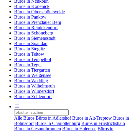
Büros in Neukölln
Büros in Köpenick
Büros in Oberschöneweide
Büros in Pankow
Büros in Prenzlauer Berg
Büros in Reinickendorf
Büros in Schöneberg
Büros in Siemensstadt
Büros in Spandau
Büros in Steglitz
Büros in Teltow
Büros in Tempelhof
Büros in Tegel
Büros in Tiergarten
Büros in Weißensee
Büros in Wedding
Büros in Wilhelmsruh
Büros in Wilmersdorf
Büros in Zehlendorf
Alle Büros
Büros in Adlershof
Büros in Alt-Treptow
Büros in
Bohnsdorf
Büros in Charlottenburg
Büros in Friedrichshain
Büros in Gesundbrunnen
Büros in Halensee
Büros in