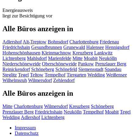
Energieausweis
liegt zur Besichtigung vor
Alle Büros anzeigen in
Adlershof
Alt-Treptow
Bohnsdorf
Charlottenburg
Friedenau
Friedrichshain
Gesundbrunnen
Grunewald
Halensee
Hennigsdorf
Hohenschönhausen
Kleinmachnow
Kreuzberg
Lankwitz
Lichtenberg
Mahlsdorf
Marienfelde
Mitte
Moabit
Neukölln
Niederschöneweide
Oberschöneweide
Pankow
Prenzlauer Berg
Reinickendorf
Schöneberg
Schönefeld
Siemensstadt
Spandau
Steglitz
Tegel
Teltow
Tempelhof
Tiergarten
Wedding
Weißensee
Wilhelmsruh
Wilmersdorf
Zehlendorf
Alle Büros anzeigen in
Mitte
Charlottenburg
Wilmersdorf
Kreuzberg
Schöneberg
Prenzlauer Berg
Friedrichshain
Neukölln
Tempelhof
Moabit
Tegel
Wedding
Adlershof
Lichtenberg
Impressum
Datenschutz