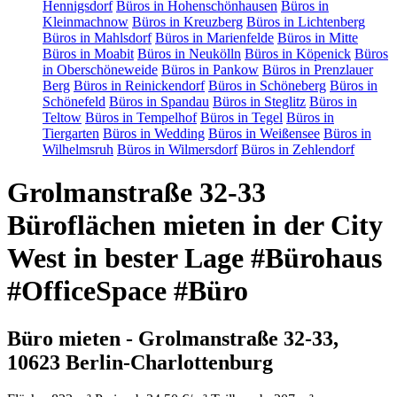
Hennigsdorf
Büros in Hohenschönhausen
Büros in
Kleinmachnow
Büros in Kreuzberg
Büros in Lichtenberg
Büros in Mahlsdorf
Büros in Marienfelde
Büros in Mitte
Büros in Moabit
Büros in Neukölln
Büros in Köpenick
Büros
in Oberschöneweide
Büros in Pankow
Büros in Prenzlauer
Berg
Büros in Reinickendorf
Büros in Schöneberg
Büros in
Schönefeld
Büros in Spandau
Büros in Steglitz
Büros in
Teltow
Büros in Tempelhof
Büros in Tegel
Büros in
Tiergarten
Büros in Wedding
Büros in Weißensee
Büros in
Wilhelmsruh
Büros in Wilmersdorf
Büros in Zehlendorf
Grolmanstraße 32-33
Büroflächen mieten in der City
West in bester Lage #Bürohaus
#OfficeSpace #Büro
Büro mieten - Grolmanstraße 32-33,
10623 Berlin-Charlottenburg