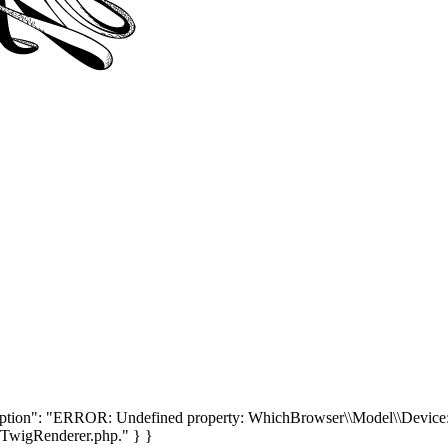
tion": "ERROR: Undefined property: WhichBrowser\\Model\\Device::$
\/TwigRenderer.php." } }