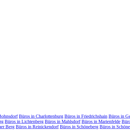
Bohnsdorf
Büros in Charlottenburg
Büros in Friedrichshain
Büros in G
rg
Büros in Lichtenberg
Büros in Mahlsdorf
Büros in Marienfelde
Büro
uer Berg
Büros in Reinickendorf
Büros in Schöneberg
Büros in Schöne