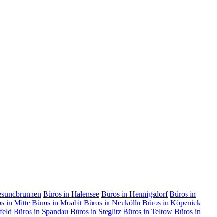
esundbrunnen
Büros in Halensee
Büros in Hennigsdorf
Büros in
s in Mitte
Büros in Moabit
Büros in Neukölln
Büros in Köpenick
feld
Büros in Spandau
Büros in Steglitz
Büros in Teltow
Büros in