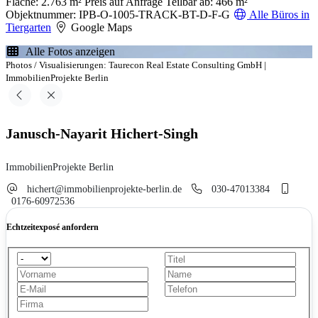
Fläche: 2.763 m²
Preis auf Anfrage
Teilbar ab: 466 m²
Objektnummer: IPB-O-1005-TRACK-BT-D-F-G
Alle Büros in
Tiergarten
Google Maps
Alle Fotos anzeigen
Photos / Visualisierungen: Taurecon Real Estate Consulting GmbH |
ImmobilienProjekte Berlin
Janusch-Nayarit Hichert-Singh
ImmobilienProjekte Berlin
hichert@immobilienprojekte-berlin.de
030-47013384
0176-60972536
Echtzeitexposé anfordern