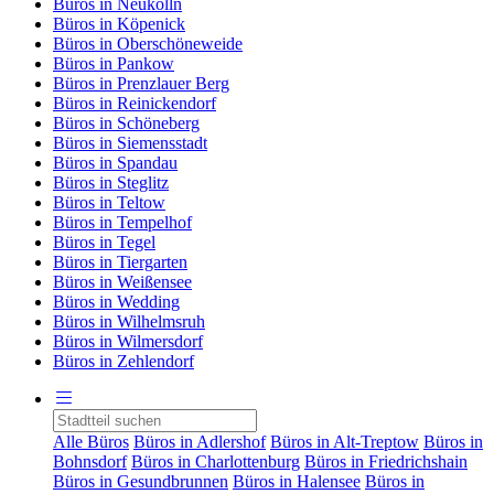
Büros in Neukölln
Büros in Köpenick
Büros in Oberschöneweide
Büros in Pankow
Büros in Prenzlauer Berg
Büros in Reinickendorf
Büros in Schöneberg
Büros in Siemensstadt
Büros in Spandau
Büros in Steglitz
Büros in Teltow
Büros in Tempelhof
Büros in Tegel
Büros in Tiergarten
Büros in Weißensee
Büros in Wedding
Büros in Wilhelmsruh
Büros in Wilmersdorf
Büros in Zehlendorf
Alle Büros
Büros in Adlershof
Büros in Alt-Treptow
Büros in
Bohnsdorf
Büros in Charlottenburg
Büros in Friedrichshain
Büros in Gesundbrunnen
Büros in Halensee
Büros in