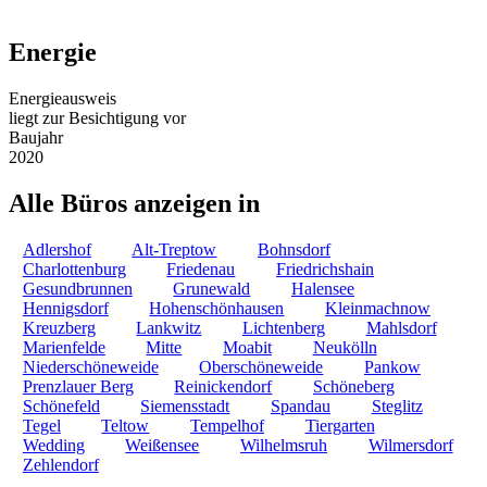
Energie
Energieausweis
liegt zur Besichtigung vor
Baujahr
2020
Alle Büros anzeigen in
Adlershof
Alt-Treptow
Bohnsdorf
Charlottenburg
Friedenau
Friedrichshain
Gesundbrunnen
Grunewald
Halensee
Hennigsdorf
Hohenschönhausen
Kleinmachnow
Kreuzberg
Lankwitz
Lichtenberg
Mahlsdorf
Marienfelde
Mitte
Moabit
Neukölln
Niederschöneweide
Oberschöneweide
Pankow
Prenzlauer Berg
Reinickendorf
Schöneberg
Schönefeld
Siemensstadt
Spandau
Steglitz
Tegel
Teltow
Tempelhof
Tiergarten
Wedding
Weißensee
Wilhelmsruh
Wilmersdorf
Zehlendorf