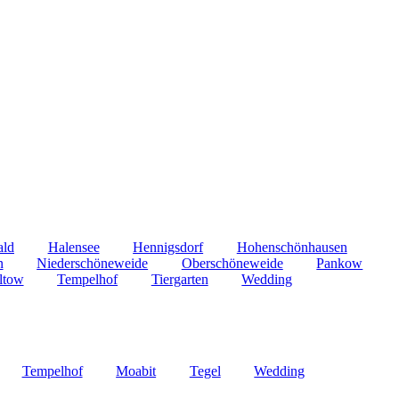
ald
Halensee
Hennigsdorf
Hohenschönhausen
n
Niederschöneweide
Oberschöneweide
Pankow
ltow
Tempelhof
Tiergarten
Wedding
Tempelhof
Moabit
Tegel
Wedding