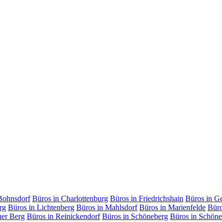
Bohnsdorf
Büros in Charlottenburg
Büros in Friedrichshain
Büros in G
rg
Büros in Lichtenberg
Büros in Mahlsdorf
Büros in Marienfelde
Büro
uer Berg
Büros in Reinickendorf
Büros in Schöneberg
Büros in Schöne