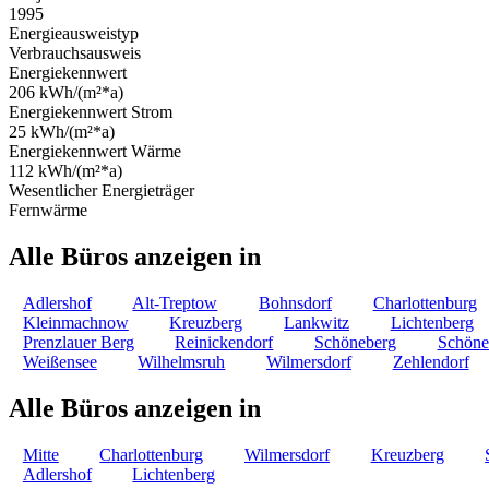
1995
Energieausweistyp
Verbrauchsausweis
Energiekennwert
206 kWh/(m²*a)
Energiekennwert Strom
25 kWh/(m²*a)
Energiekennwert Wärme
112 kWh/(m²*a)
Wesentlicher Energieträger
Fernwärme
Alle Büros anzeigen in
Adlershof
Alt-Treptow
Bohnsdorf
Charlottenburg
Kleinmachnow
Kreuzberg
Lankwitz
Lichtenberg
Prenzlauer Berg
Reinickendorf
Schöneberg
Schöne
Weißensee
Wilhelmsruh
Wilmersdorf
Zehlendorf
Alle Büros anzeigen in
Mitte
Charlottenburg
Wilmersdorf
Kreuzberg
Adlershof
Lichtenberg