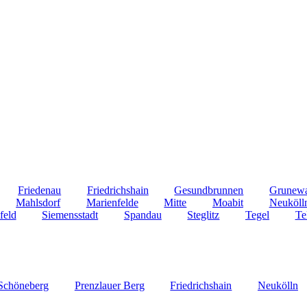
Friedenau
Friedrichshain
Gesundbrunnen
Grunew
Mahlsdorf
Marienfelde
Mitte
Moabit
Neuköll
feld
Siemensstadt
Spandau
Steglitz
Tegel
Te
Schöneberg
Prenzlauer Berg
Friedrichshain
Neukölln