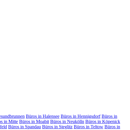
esundbrunnen
Büros in Halensee
Büros in Hennigsdorf
Büros in
s in Mitte
Büros in Moabit
Büros in Neukölln
Büros in Köpenick
feld
Büros in Spandau
Büros in Steglitz
Büros in Teltow
Büros in