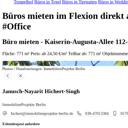
Tempelhof
Büros in Tegel
Büros in Tiergarten
Büros in Weddi
Büros mieten im Flexion direkt
#Office
Büro mieten - Kaiserin-Augusta-Allee 112
Fläche: 771 m²
Preis: ab 24,50 €/m²
Teilbar ab: 771 m²
Objektnummer
Alle Fotos anzeigen
Photos / Visualisierungen: ImmobilienProjekte Berlin
Janusch-Nayarit Hichert-Singh
ImmobilienProjekte Berlin
hichert@immobilienprojekte-berlin.de
030-47013384
017
Echtzeitexposé anfordern