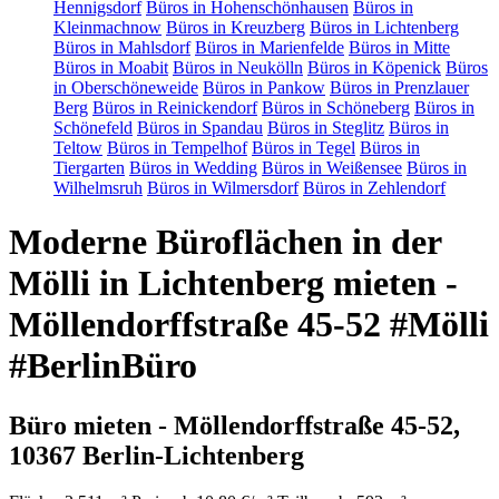
Hennigsdorf
Büros in Hohenschönhausen
Büros in
Kleinmachnow
Büros in Kreuzberg
Büros in Lichtenberg
Büros in Mahlsdorf
Büros in Marienfelde
Büros in Mitte
Büros in Moabit
Büros in Neukölln
Büros in Köpenick
Büros
in Oberschöneweide
Büros in Pankow
Büros in Prenzlauer
Berg
Büros in Reinickendorf
Büros in Schöneberg
Büros in
Schönefeld
Büros in Spandau
Büros in Steglitz
Büros in
Teltow
Büros in Tempelhof
Büros in Tegel
Büros in
Tiergarten
Büros in Wedding
Büros in Weißensee
Büros in
Wilhelmsruh
Büros in Wilmersdorf
Büros in Zehlendorf
Moderne Büroflächen in der
Mölli in Lichtenberg mieten -
Möllendorffstraße 45-52 #Mölli
#BerlinBüro
Büro mieten - Möllendorffstraße 45-52,
10367 Berlin-Lichtenberg