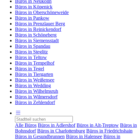
Büros in Neukölln
Büros in Köpenick
Büros in Oberschöneweide
Büros in Pankow
Büros in Prenzlauer Berg
Büros in Reinickendorf
Büros in Schöneberg
Büros in Siemensstadt
Büros in Spandau
Büros in Steglitz
Büros in Teltow
Büros in Tempelhof
Büros in Tegel
Büros in Tiergarten
Büros in Weißensee
Büros in Wedding
Büros in Wilhelmsruh
Büros in Wilmersdorf
Büros in Zehlendorf
Alle Büros
Büros in Adlershof
Büros in Alt-Treptow
Büros in
Bohnsdorf
Büros in Charlottenburg
Büros in Friedrichshain
Büros in Gesundbrunnen
Büros in Halensee
Büros in