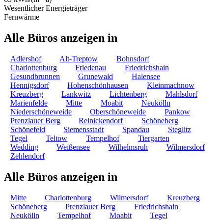
Wesentlicher Energieträger
Fernwärme
Alle Büros anzeigen in
Adlershof
Alt-Treptow
Bohnsdorf
Charlottenburg
Friedenau
Friedrichshain
Gesundbrunnen
Grunewald
Halensee
Hennigsdorf
Hohenschönhausen
Kleinmachnow
Kreuzberg
Lankwitz
Lichtenberg
Mahlsdorf
Marienfelde
Mitte
Moabit
Neukölln
Niederschöneweide
Oberschöneweide
Pankow
Prenzlauer Berg
Reinickendorf
Schöneberg
Schönefeld
Siemensstadt
Spandau
Steglitz
Tegel
Teltow
Tempelhof
Tiergarten
Wedding
Weißensee
Wilhelmsruh
Wilmersdorf
Zehlendorf
Alle Büros anzeigen in
Mitte
Charlottenburg
Wilmersdorf
Kreuzberg
Schöneberg
Prenzlauer Berg
Friedrichshain
Neukölln
Tempelhof
Moabit
Tegel