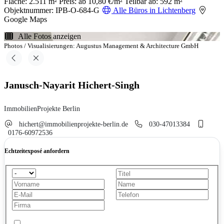
Fläche: 2.511 m²
Preis: ab 10,80 €/m²
Teilbar ab: 592 m²
Objektnummer: IPB-O-684-G
Alle Büros in Lichtenberg
Google Maps
Alle Fotos anzeigen
Photos / Visualisierungen: Augustus Management & Architecture GmbH
Janusch-Nayarit Hichert-Singh
ImmobilienProjekte Berlin
hichert@immobilienprojekte-berlin.de
030-47013384
0176-60972536
Echtzeitexposé anfordern