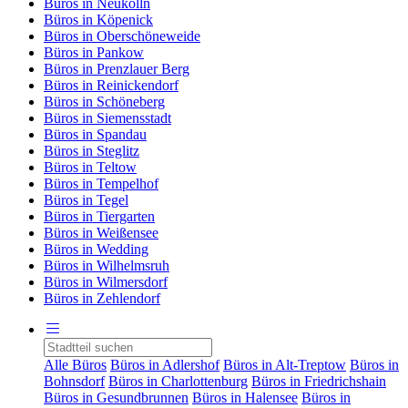
Büros in Neukölln
Büros in Köpenick
Büros in Oberschöneweide
Büros in Pankow
Büros in Prenzlauer Berg
Büros in Reinickendorf
Büros in Schöneberg
Büros in Siemensstadt
Büros in Spandau
Büros in Steglitz
Büros in Teltow
Büros in Tempelhof
Büros in Tegel
Büros in Tiergarten
Büros in Weißensee
Büros in Wedding
Büros in Wilhelmsruh
Büros in Wilmersdorf
Büros in Zehlendorf
Alle Büros
Büros in Adlershof
Büros in Alt-Treptow
Büros in
Bohnsdorf
Büros in Charlottenburg
Büros in Friedrichshain
Büros in Gesundbrunnen
Büros in Halensee
Büros in