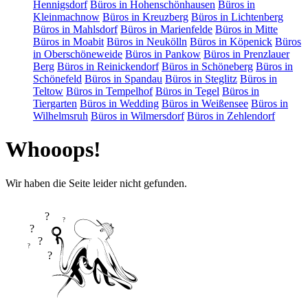
Hennigsdorf
Büros in Hohenschönhausen
Büros in
Kleinmachnow
Büros in Kreuzberg
Büros in Lichtenberg
Büros in Mahlsdorf
Büros in Marienfelde
Büros in Mitte
Büros in Moabit
Büros in Neukölln
Büros in Köpenick
Büros
in Oberschöneweide
Büros in Pankow
Büros in Prenzlauer
Berg
Büros in Reinickendorf
Büros in Schöneberg
Büros in
Schönefeld
Büros in Spandau
Büros in Steglitz
Büros in
Teltow
Büros in Tempelhof
Büros in Tegel
Büros in
Tiergarten
Büros in Wedding
Büros in Weißensee
Büros in
Wilhelmsruh
Büros in Wilmersdorf
Büros in Zehlendorf
Whooops!
Wir haben die Seite leider nicht gefunden.
?
?
?
?
?
?