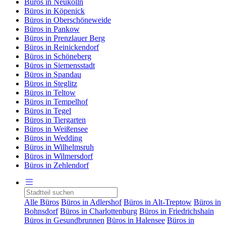
Büros in Neukölln
Büros in Köpenick
Büros in Oberschöneweide
Büros in Pankow
Büros in Prenzlauer Berg
Büros in Reinickendorf
Büros in Schöneberg
Büros in Siemensstadt
Büros in Spandau
Büros in Steglitz
Büros in Teltow
Büros in Tempelhof
Büros in Tegel
Büros in Tiergarten
Büros in Weißensee
Büros in Wedding
Büros in Wilhelmsruh
Büros in Wilmersdorf
Büros in Zehlendorf
Alle Büros
Büros in Adlershof
Büros in Alt-Treptow
Büros in
Bohnsdorf
Büros in Charlottenburg
Büros in Friedrichshain
Büros in Gesundbrunnen
Büros in Halensee
Büros in