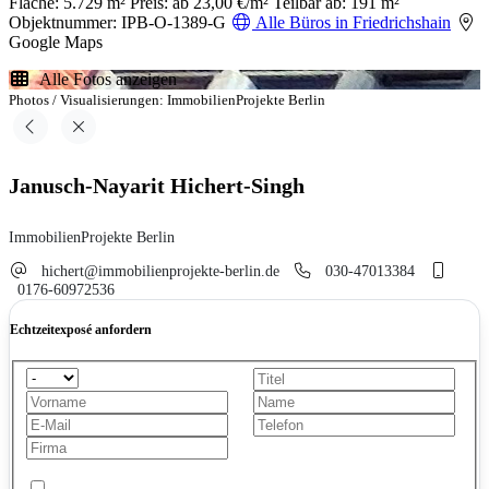
Fläche: 5.729 m²
Preis: ab 23,00 €/m²
Teilbar ab: 191 m²
Objektnummer: IPB-O-1389-G
Alle Büros in Friedrichshain
Google Maps
Alle Fotos anzeigen
Photos / Visualisierungen: ImmobilienProjekte Berlin
Janusch-Nayarit Hichert-Singh
ImmobilienProjekte Berlin
hichert@immobilienprojekte-berlin.de
030-47013384
0176-60972536
Echtzeitexposé anfordern