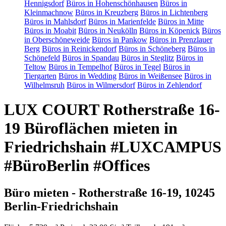
Hennigsdorf
Büros in Hohenschönhausen
Büros in
Kleinmachnow
Büros in Kreuzberg
Büros in Lichtenberg
Büros in Mahlsdorf
Büros in Marienfelde
Büros in Mitte
Büros in Moabit
Büros in Neukölln
Büros in Köpenick
Büros
in Oberschöneweide
Büros in Pankow
Büros in Prenzlauer
Berg
Büros in Reinickendorf
Büros in Schöneberg
Büros in
Schönefeld
Büros in Spandau
Büros in Steglitz
Büros in
Teltow
Büros in Tempelhof
Büros in Tegel
Büros in
Tiergarten
Büros in Wedding
Büros in Weißensee
Büros in
Wilhelmsruh
Büros in Wilmersdorf
Büros in Zehlendorf
LUX COURT Rotherstraße 16-
19 Büroflächen mieten in
Friedrichshain #LUXCAMPUS
#BüroBerlin #Offices
Büro mieten - Rotherstraße 16-19, 10245
Berlin-Friedrichshain