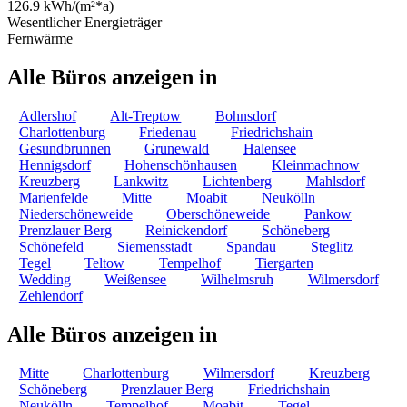
126.9 kWh/(m²*a)
Wesentlicher Energieträger
Fernwärme
Alle Büros anzeigen in
Adlershof
Alt-Treptow
Bohnsdorf
Charlottenburg
Friedenau
Friedrichshain
Gesundbrunnen
Grunewald
Halensee
Hennigsdorf
Hohenschönhausen
Kleinmachnow
Kreuzberg
Lankwitz
Lichtenberg
Mahlsdorf
Marienfelde
Mitte
Moabit
Neukölln
Niederschöneweide
Oberschöneweide
Pankow
Prenzlauer Berg
Reinickendorf
Schöneberg
Schönefeld
Siemensstadt
Spandau
Steglitz
Tegel
Teltow
Tempelhof
Tiergarten
Wedding
Weißensee
Wilhelmsruh
Wilmersdorf
Zehlendorf
Alle Büros anzeigen in
Mitte
Charlottenburg
Wilmersdorf
Kreuzberg
Schöneberg
Prenzlauer Berg
Friedrichshain
Neukölln
Tempelhof
Moabit
Tegel