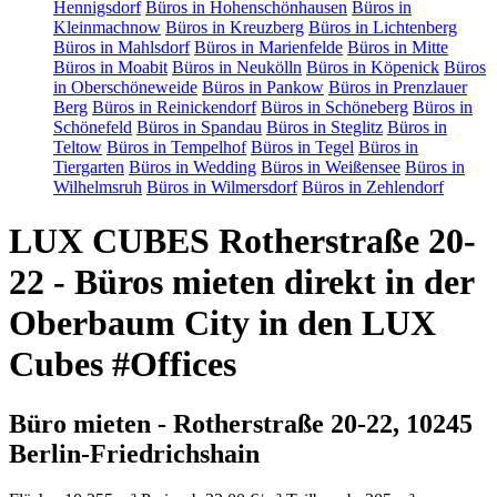
Hennigsdorf
Büros in Hohenschönhausen
Büros in
Kleinmachnow
Büros in Kreuzberg
Büros in Lichtenberg
Büros in Mahlsdorf
Büros in Marienfelde
Büros in Mitte
Büros in Moabit
Büros in Neukölln
Büros in Köpenick
Büros
in Oberschöneweide
Büros in Pankow
Büros in Prenzlauer
Berg
Büros in Reinickendorf
Büros in Schöneberg
Büros in
Schönefeld
Büros in Spandau
Büros in Steglitz
Büros in
Teltow
Büros in Tempelhof
Büros in Tegel
Büros in
Tiergarten
Büros in Wedding
Büros in Weißensee
Büros in
Wilhelmsruh
Büros in Wilmersdorf
Büros in Zehlendorf
LUX CUBES Rotherstraße 20-
22 - Büros mieten direkt in der
Oberbaum City in den LUX
Cubes #Offices
Büro mieten - Rotherstraße 20-22, 10245
Berlin-Friedrichshain