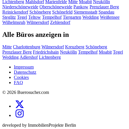
Lichtenberg
Mahlsdorf
Marienfelde
Mitte
Moabit
Neukölln
Niederschöneweide
Oberschöneweide
Pankow
Prenzlauer Berg
Reinickendorf
Schöneberg
Schönefeld
Siemensstadt
Spandau
Steglitz
Tegel
Teltow
Tempelhof
Tiergarten
Wedding
Weißensee
Wilhelmsruh
Wilmersdorf
Zehlendorf
Alle Büros anzeigen in
Mitte
Charlottenburg
Wilmersdorf
Kreuzberg
Schöneberg
Prenzlauer Berg
Friedrichshain
Neukölln
Tempelhof
Moabit
Tegel
Wedding
Adlershof
Lichtenberg
Impressum
Datenschutz
Cookies
FAQ
© 2026 Buerosucher.com
developed by ImmobilienProjekte Berlin