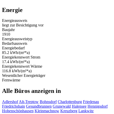
Energie
Energieausweis
liegt zur Besichtigung vor
Baujahr
1910
Energieausweistyp
Bedarfsausweis
Energiebedarf
85.2 kWh/(m²*a)
Energiekennwert Strom
17.4 kWh/(m²*a)
Energiekennwert Wärme
116.8 kWh/(m²*a)
Wesentlicher Energieträger
Fernwärme
Alle Büros anzeigen in
Adlershof
Alt-Treptow
Bohnsdorf
Charlottenburg
Friedenau
Friedrichshain
Gesundbrunnen
Grunewald
Halensee
Hennigsdorf
Hohenschönhausen
Kleinmachnow
Kreuzberg
Lankwitz