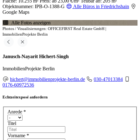
Fläche: 10.255 m²
Preis: ab 23,00 €/m²
Teilbar ab: 205 m²
Objektnummer: IPB-O-1388-G
Alle Büros in Friedrichshain
Google Maps
Alle Fotos anzeigen
Photos / Visualisierungen: OFFICEFIRST Real Estate GmbH |
ImmobilienProjekte Berlin
Janusch-Nayarit Hichert-Singh
ImmobilienProjekte Berlin
hichert@immobilienprojekte-berlin.de
030-47013384
0176-60972536
Echtzeitexposé anfordern
Anrede
*
Titel
Vorname
*