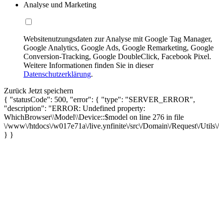
Analyse und Marketing
Websitenutzungsdaten zur Analyse mit Google Tag Manager,
Google Analytics, Google Ads, Google Remarketing, Google
Conversion-Tracking, Google DoubleClick, Facebook Pixel.
Weitere Informationen finden Sie in dieser
Datenschutzerklärung
.
Zurück
Jetzt speichern
{ "statusCode": 500, "error": { "type": "SERVER_ERROR",
"description": "ERROR: Undefined property:
WhichBrowser\\Model\\Device::$model on line 276 in file
\/www\/htdocs\/w017e71a\/live.ynfinite\/src\/Domain\/Request\/Utils
} }