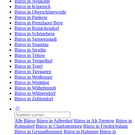
Büros in Neukölln
Büros in Köpenick
Büros in Oberschöneweide
Büros in Pankow
Büros in Prenzlauer Berg
Büros in Reinickendorf
Büros in Schöneberg
Büros in Siemensstadt
Büros in Spandau
Büros in Steglitz
Büros in Teltow
Büros in Tempelhof
Büros in Tegel
Büros in Tiergarten
Büros in Weißensee
Büros in Wedding
Büros in Wilhelmsruh
Büros in Wilmersdorf
Büros in Zehlendorf
Alle Büros
Büros in Adlershof
Büros in Alt-Treptow
Büros in
Bohnsdorf
Büros in Charlottenburg
Büros in Friedrichshain
Büros in Gesundbrunnen
Büros in Halensee
Büros in