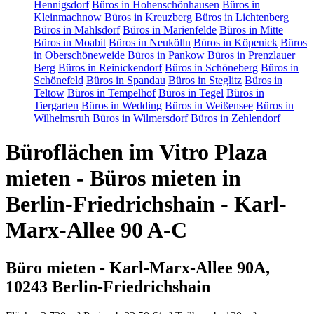
Hennigsdorf
Büros in Hohenschönhausen
Büros in
Kleinmachnow
Büros in Kreuzberg
Büros in Lichtenberg
Büros in Mahlsdorf
Büros in Marienfelde
Büros in Mitte
Büros in Moabit
Büros in Neukölln
Büros in Köpenick
Büros
in Oberschöneweide
Büros in Pankow
Büros in Prenzlauer
Berg
Büros in Reinickendorf
Büros in Schöneberg
Büros in
Schönefeld
Büros in Spandau
Büros in Steglitz
Büros in
Teltow
Büros in Tempelhof
Büros in Tegel
Büros in
Tiergarten
Büros in Wedding
Büros in Weißensee
Büros in
Wilhelmsruh
Büros in Wilmersdorf
Büros in Zehlendorf
Büroflächen im Vitro Plaza
mieten - Büros mieten in
Berlin-Friedrichshain - Karl-
Marx-Allee 90 A-C
Büro mieten - Karl-Marx-Allee 90A,
10243 Berlin-Friedrichshain