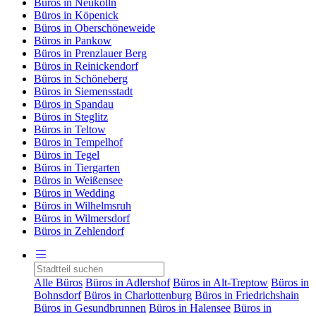
Büros in Neukölln
Büros in Köpenick
Büros in Oberschöneweide
Büros in Pankow
Büros in Prenzlauer Berg
Büros in Reinickendorf
Büros in Schöneberg
Büros in Siemensstadt
Büros in Spandau
Büros in Steglitz
Büros in Teltow
Büros in Tempelhof
Büros in Tegel
Büros in Tiergarten
Büros in Weißensee
Büros in Wedding
Büros in Wilhelmsruh
Büros in Wilmersdorf
Büros in Zehlendorf
Alle Büros
Büros in Adlershof
Büros in Alt-Treptow
Büros in
Bohnsdorf
Büros in Charlottenburg
Büros in Friedrichshain
Büros in Gesundbrunnen
Büros in Halensee
Büros in