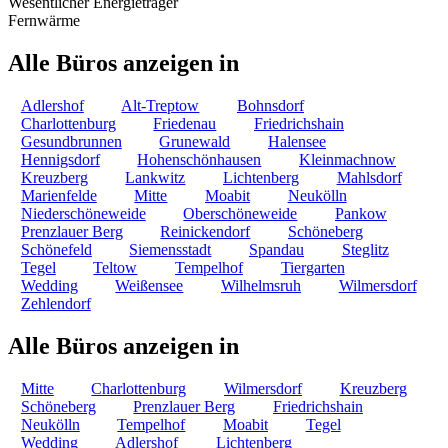
Wesentlicher Energieträger
Fernwärme
Alle Büros anzeigen in
Adlershof
Alt-Treptow
Bohnsdorf
Charlottenburg
Friedenau
Friedrichshain
Gesundbrunnen
Grunewald
Halensee
Hennigsdorf
Hohenschönhausen
Kleinmachnow
Kreuzberg
Lankwitz
Lichtenberg
Mahlsdorf
Marienfelde
Mitte
Moabit
Neukölln
Niederschöneweide
Oberschöneweide
Pankow
Prenzlauer Berg
Reinickendorf
Schöneberg
Schönefeld
Siemensstadt
Spandau
Steglitz
Tegel
Teltow
Tempelhof
Tiergarten
Wedding
Weißensee
Wilhelmsruh
Wilmersdorf
Zehlendorf
Alle Büros anzeigen in
Mitte
Charlottenburg
Wilmersdorf
Kreuzberg
Schöneberg
Prenzlauer Berg
Friedrichshain
Neukölln
Tempelhof
Moabit
Tegel
Wedding
Adlershof
Lichtenberg