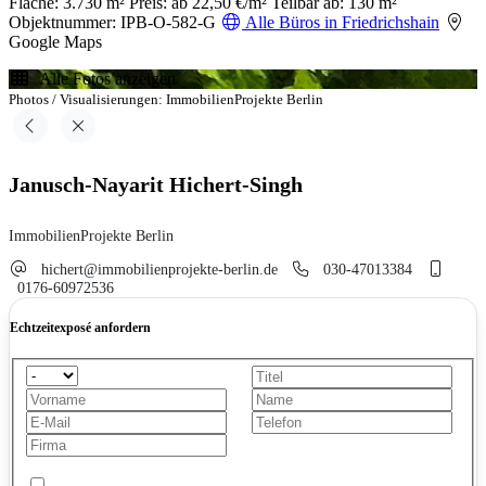
Fläche: 3.730 m²
Preis: ab 22,50 €/m²
Teilbar ab: 130 m²
Objektnummer: IPB-O-582-G
Alle Büros in Friedrichshain
Google Maps
Alle Fotos anzeigen
Photos / Visualisierungen: ImmobilienProjekte Berlin
Janusch-Nayarit Hichert-Singh
ImmobilienProjekte Berlin
hichert@immobilienprojekte-berlin.de
030-47013384
0176-60972536
Echtzeitexposé anfordern