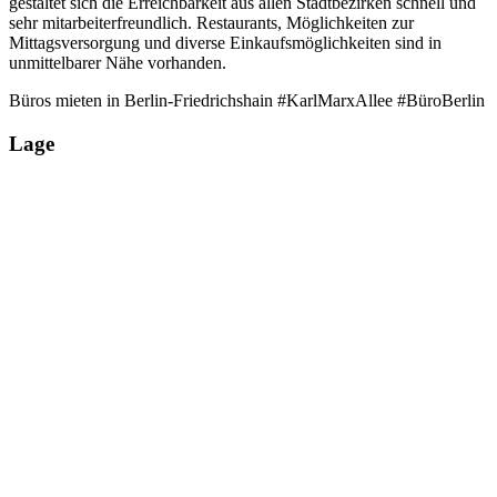
gestaltet sich die Erreichbarkeit aus allen Stadtbezirken schnell und
sehr mitarbeiterfreundlich. Restaurants, Möglichkeiten zur
Mittagsversorgung und diverse Einkaufsmöglichkeiten sind in
unmittelbarer Nähe vorhanden.
Büros mieten in Berlin-Friedrichshain #KarlMarxAllee #BüroBerlin
Lage