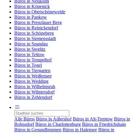
Büros in Neukölln
Büros in Köpenick
Büros in Oberschöneweide
Büros in Pankow
Büros in Prenzlauer Berg
Büros in Reinickendorf
Büros in Schöneberg
Büros in Siemensstadt
Büros in Spandau
Büros in Steglitz
Büros in Teltow
Büros in Tempelhof
Büros in Tegel
Büros in Tiergarten
Büros in Weißensee
Büros in Wedding
Büros in Wilhelmsruh
Büros in Wilmersdorf
Büros in Zehlendorf
Alle Büros
Büros in Adlershof
Büros in Alt-Treptow
Büros in
Bohnsdorf
Büros in Charlottenburg
Büros in Friedrichshain
Büros in Gesundbrunnen
Büros in Halensee
Büros in