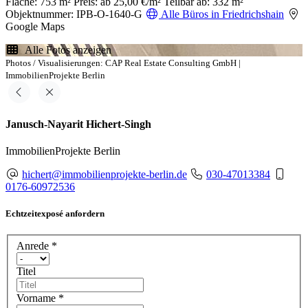
Fläche: 753 m²
Preis: ab 25,00 €/m²
Teilbar ab: 332 m²
Objektnummer: IPB-O-1640-G
Alle Büros in Friedrichshain
Google Maps
Alle Fotos anzeigen
Photos / Visualisierungen: CAP Real Estate Consulting GmbH |
ImmobilienProjekte Berlin
Janusch-Nayarit Hichert-Singh
ImmobilienProjekte Berlin
hichert@immobilienprojekte-berlin.de
030-47013384
0176-60972536
Echtzeitexposé anfordern
Anrede
*
Titel
Vorname
*