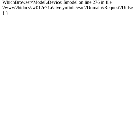
WhichBrowser\\Model\\Device::$model on line 276 in file
\/www\/htdocs\/w017e71a\/live.ynfinite\/src\/Domain\/Request\/Utils
} }