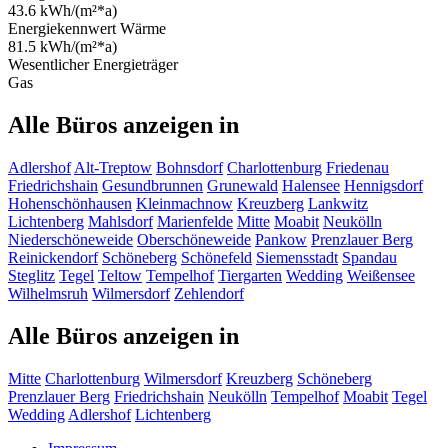
43.6 kWh/(m²*a)
Energiekennwert Wärme
81.5 kWh/(m²*a)
Wesentlicher Energieträger
Gas
Alle Büros anzeigen in
Adlershof
Alt-Treptow
Bohnsdorf
Charlottenburg
Friedenau
Friedrichshain
Gesundbrunnen
Grunewald
Halensee
Hennigsdorf
Hohenschönhausen
Kleinmachnow
Kreuzberg
Lankwitz
Lichtenberg
Mahlsdorf
Marienfelde
Mitte
Moabit
Neukölln
Niederschöneweide
Oberschöneweide
Pankow
Prenzlauer Berg
Reinickendorf
Schöneberg
Schönefeld
Siemensstadt
Spandau
Steglitz
Tegel
Teltow
Tempelhof
Tiergarten
Wedding
Weißensee
Wilhelmsruh
Wilmersdorf
Zehlendorf
Alle Büros anzeigen in
Mitte
Charlottenburg
Wilmersdorf
Kreuzberg
Schöneberg
Prenzlauer Berg
Friedrichshain
Neukölln
Tempelhof
Moabit
Tegel
Wedding
Adlershof
Lichtenberg