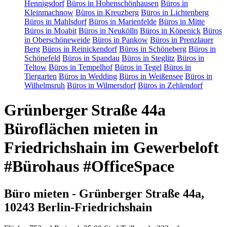
Hennigsdorf
Büros in Hohenschönhausen
Büros in
Kleinmachnow
Büros in Kreuzberg
Büros in Lichtenberg
Büros in Mahlsdorf
Büros in Marienfelde
Büros in Mitte
Büros in Moabit
Büros in Neukölln
Büros in Köpenick
Büros
in Oberschöneweide
Büros in Pankow
Büros in Prenzlauer
Berg
Büros in Reinickendorf
Büros in Schöneberg
Büros in
Schönefeld
Büros in Spandau
Büros in Steglitz
Büros in
Teltow
Büros in Tempelhof
Büros in Tegel
Büros in
Tiergarten
Büros in Wedding
Büros in Weißensee
Büros in
Wilhelmsruh
Büros in Wilmersdorf
Büros in Zehlendorf
Grünberger Straße 44a
Büroflächen mieten in
Friedrichshain im Gewerbeloft
#Bürohaus #OfficeSpace
Büro mieten - Grünberger Straße 44a,
10243 Berlin-Friedrichshain