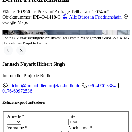
Fläche: 10.966 m²
Preis auf Anfrage
Teilbar ab: 1.674 m²
Objektnummer: IPB-O-1418-G
Alle Büros in Friedrichshain
Google Maps
Alle Fotos anzeigen
Photos / Visualisierungen: Art-Invest Real Estate Management GmbH & Co. KG
| ImmobilienProjekte Berlin
Janusch-Nayarit Hichert-Singh
ImmobilienProjekte Berlin
hichert@immobilienprojekte-berlin.de
030-47013384
0176-60972536
Echtzeitexposé anfordern
Anrede
*
Titel
Vorname
*
Nachname
*