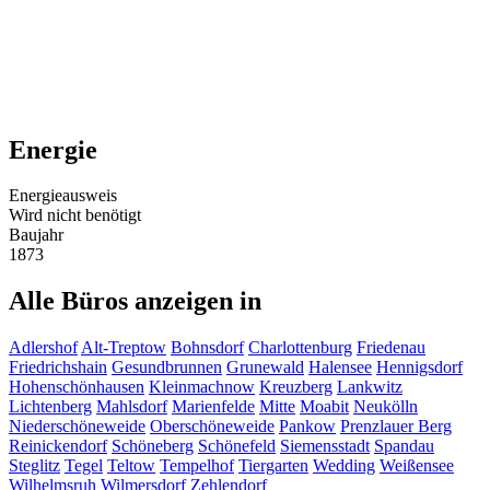
Energie
Energieausweis
Wird nicht benötigt
Baujahr
1873
Alle Büros anzeigen in
Adlershof
Alt-Treptow
Bohnsdorf
Charlottenburg
Friedenau
Friedrichshain
Gesundbrunnen
Grunewald
Halensee
Hennigsdorf
Hohenschönhausen
Kleinmachnow
Kreuzberg
Lankwitz
Lichtenberg
Mahlsdorf
Marienfelde
Mitte
Moabit
Neukölln
Niederschöneweide
Oberschöneweide
Pankow
Prenzlauer Berg
Reinickendorf
Schöneberg
Schönefeld
Siemensstadt
Spandau
Steglitz
Tegel
Teltow
Tempelhof
Tiergarten
Wedding
Weißensee
Wilhelmsruh
Wilmersdorf
Zehlendorf