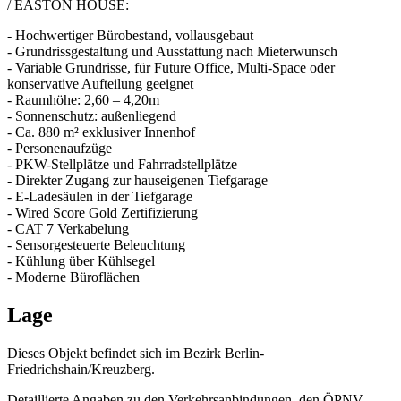
/ EASTON HOUSE:
- Hochwertiger Bürobestand, vollausgebaut
- Grundrissgestaltung und Ausstattung nach Mieterwunsch
- Variable Grundrisse, für Future Office, Multi-Space oder
konservative Aufteilung geeignet
- Raumhöhe: 2,60 – 4,20m
- Sonnenschutz: außenliegend
- Ca. 880 m² exklusiver Innenhof
- Personenaufzüge
- PKW-Stellplätze und Fahrradstellplätze
- Direkter Zugang zur hauseigenen Tiefgarage
- E-Ladesäulen in der Tiefgarage
- Wired Score Gold Zertifizierung
- CAT 7 Verkabelung
- Sensorgesteuerte Beleuchtung
- Kühlung über Kühlsegel
- Moderne Büroflächen
Lage
Dieses Objekt befindet sich im Bezirk Berlin-
Friedrichshain/Kreuzberg.
Detaillierte Angaben zu den Verkehrsanbindungen, den ÖPNV-