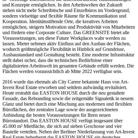
und Konzepte ermöglichen. In den Arbeitswelten der Zukunft
stehen nicht mehr Schreibtische und Einzelbüros im Vordergrund,
sondern vielseitige und flexible Räume für Kommunikation und
Kooperation. Identitätsstiftende Orte, die kreatives Arbeiten
ermöglichen, steigern Motivation und Produktivität von Mitarbeitern
und fördern eine Corporate Culture. Das GREENSITE bietet alle
Voraussetzungen, um diese Future Workplaces wahr werden zu
lassen. Mieter nehmen aktiv Einfluss auf den Ausbau der Flächen,
wodurch größtmögliche Flexibilität in Hinblick auf Grundrisse,
Ausbaustandard und Gestaltung besteht. Eine moderne Infrastruktur
stellt dabei sicher, dass die technischen Bedürfnisse einer
digitalisierten Arbeitswelt im gesamten Gebäude erfüllt werden. Die
Flächen werden voraussichtlich ab Mitte 2022 verfügbar sein.
2016 wurde das ehemals als City Carree bekannte Haus von Art-
Invest Real Estate erworben und seitdem aufwändig revitalisiert.
Heute erstrahlt das EASTON HOUSE durch die neu gestaltete
Fassade, das Rebranding sowie die zeitgemäße Signaletik in neuem
Glanz und bietet durch eine Mischung aus modernen und flexiblen
Büroflächen, der zentralen Lage sowie der ausgezeichneten
Anbindung die besten Voraussetzungen für Ihren neuen
Bürostandort. Das EASTON HOUSE verfügt insgesamt über
45.000 m² Mietfläche, die sich auf sieben Geschosse und vier
Bauteile verteilen. Neben der Berliner Niederlassung von Art-Invest
Real Estate beherbergt das EASTON HOUSE ein deutsches