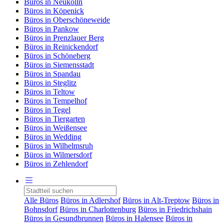
Büros in Neukölln
Büros in Köpenick
Büros in Oberschöneweide
Büros in Pankow
Büros in Prenzlauer Berg
Büros in Reinickendorf
Büros in Schöneberg
Büros in Siemensstadt
Büros in Spandau
Büros in Steglitz
Büros in Teltow
Büros in Tempelhof
Büros in Tegel
Büros in Tiergarten
Büros in Weißensee
Büros in Wedding
Büros in Wilhelmsruh
Büros in Wilmersdorf
Büros in Zehlendorf
Alle Büros
Büros in Adlershof
Büros in Alt-Treptow
Büros in
Bohnsdorf
Büros in Charlottenburg
Büros in Friedrichshain
Büros in Gesundbrunnen
Büros in Halensee
Büros in