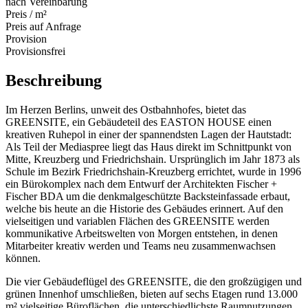
nach Vereinbarung
Preis / m²
Preis auf Anfrage
Provision
Provisionsfrei
Beschreibung
Im Herzen Berlins, unweit des Ostbahnhofes, bietet das
GREENSITE, ein Gebäudeteil des EASTON HOUSE einen
kreativen Ruhepol in einer der spannendsten Lagen der Hautstadt:
Als Teil der Mediaspree liegt das Haus direkt im Schnittpunkt von
Mitte, Kreuzberg und Friedrichshain. Ursprünglich im Jahr 1873 als
Schule im Bezirk Friedrichshain-Kreuzberg errichtet, wurde in 1996
ein Bürokomplex nach dem Entwurf der Architekten Fischer +
Fischer BDA um die denkmalgeschützte Backsteinfassade erbaut,
welche bis heute an die Historie des Gebäudes erinnert. Auf den
vielseitigen und variablen Flächen des GREENSITE werden
kommunikative Arbeitswelten von Morgen entstehen, in denen
Mitarbeiter kreativ werden und Teams neu zusammenwachsen
können.
Die vier Gebäudeflügel des GREENSITE, die den großzügigen und
grünen Innenhof umschließen, bieten auf sechs Etagen rund 13.000
m² vielseitige Büroflächen, die unterschiedlichste Raumnutzungen