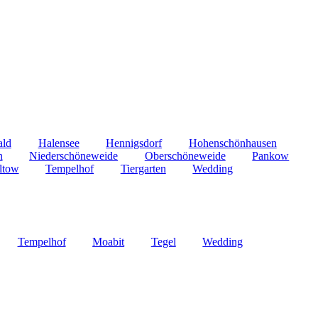
ald
Halensee
Hennigsdorf
Hohenschönhausen
n
Niederschöneweide
Oberschöneweide
Pankow
ltow
Tempelhof
Tiergarten
Wedding
Tempelhof
Moabit
Tegel
Wedding