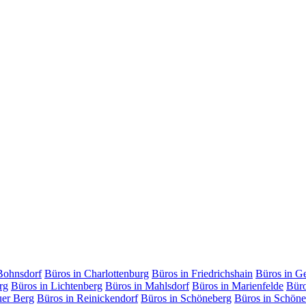
Bohnsdorf
Büros in Charlottenburg
Büros in Friedrichshain
Büros in G
rg
Büros in Lichtenberg
Büros in Mahlsdorf
Büros in Marienfelde
Büro
uer Berg
Büros in Reinickendorf
Büros in Schöneberg
Büros in Schöne