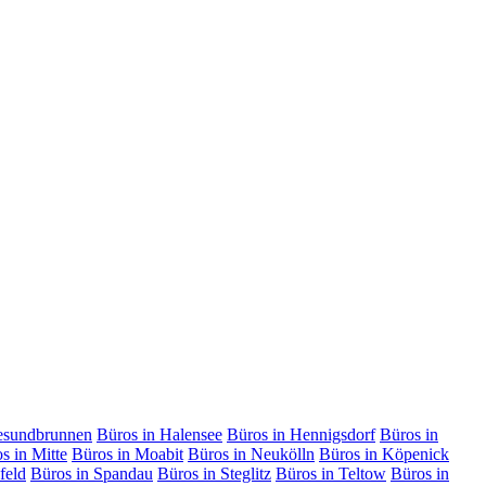
esundbrunnen
Büros in Halensee
Büros in Hennigsdorf
Büros in
s in Mitte
Büros in Moabit
Büros in Neukölln
Büros in Köpenick
feld
Büros in Spandau
Büros in Steglitz
Büros in Teltow
Büros in