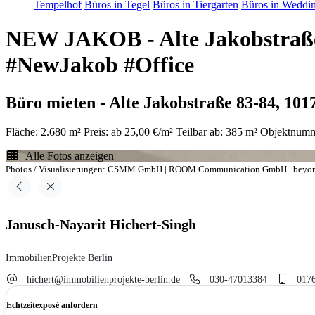
Tempelhof
Büros in Tegel
Büros in Tiergarten
Büros in Weddi
NEW JAKOB - Alte Jakobstraße 
#NewJakob #Office
Büro mieten - Alte Jakobstraße 83-84, 101
Fläche: 2.680 m²
Preis: ab 25,00 €/m²
Teilbar ab: 385 m²
Objektnumm
Alle Fotos anzeigen
Photos / Visualisierungen: CSMM GmbH | ROOM Communication GmbH | beyond vi
Janusch-Nayarit Hichert-Singh
ImmobilienProjekte Berlin
hichert@immobilienprojekte-berlin.de
030-47013384
017
Echtzeitexposé anfordern