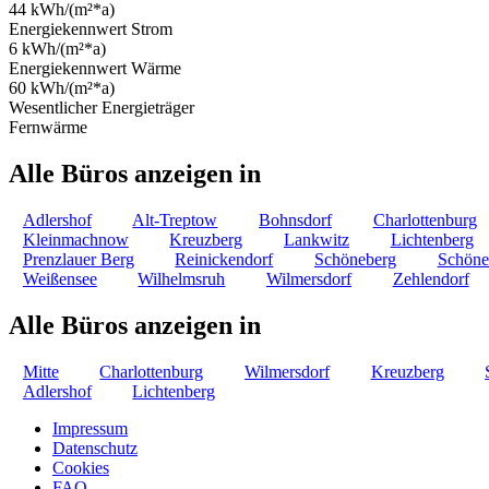
44 kWh/(m²*a)
Energiekennwert Strom
6 kWh/(m²*a)
Energiekennwert Wärme
60 kWh/(m²*a)
Wesentlicher Energieträger
Fernwärme
Alle Büros anzeigen in
Adlershof
Alt-Treptow
Bohnsdorf
Charlottenburg
Kleinmachnow
Kreuzberg
Lankwitz
Lichtenberg
Prenzlauer Berg
Reinickendorf
Schöneberg
Schöne
Weißensee
Wilhelmsruh
Wilmersdorf
Zehlendorf
Alle Büros anzeigen in
Mitte
Charlottenburg
Wilmersdorf
Kreuzberg
Adlershof
Lichtenberg
Impressum
Datenschutz
Cookies
FAQ