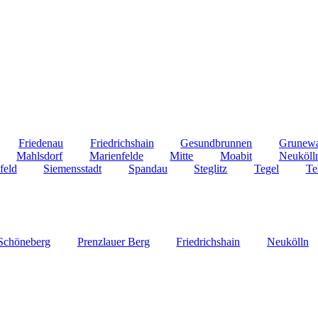
Friedenau
Friedrichshain
Gesundbrunnen
Grunew
Mahlsdorf
Marienfelde
Mitte
Moabit
Neuköll
feld
Siemensstadt
Spandau
Steglitz
Tegel
Te
Schöneberg
Prenzlauer Berg
Friedrichshain
Neukölln