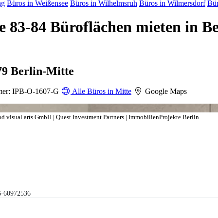
ng
Büros in Weißensee
Büros in Wilhelmsruh
Büros in Wilmersdorf
Bür
83-84 Büroflächen mieten in Be
79 Berlin-Mitte
er: IPB-O-1607-G
Alle Büros in Mitte
Google Maps
sual arts GmbH | Quest Investment Partners | ImmobilienProjekte Berlin
6-60972536