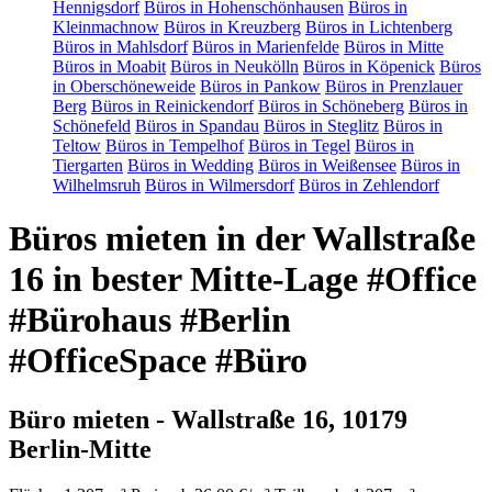
Hennigsdorf
Büros in Hohenschönhausen
Büros in
Kleinmachnow
Büros in Kreuzberg
Büros in Lichtenberg
Büros in Mahlsdorf
Büros in Marienfelde
Büros in Mitte
Büros in Moabit
Büros in Neukölln
Büros in Köpenick
Büros
in Oberschöneweide
Büros in Pankow
Büros in Prenzlauer
Berg
Büros in Reinickendorf
Büros in Schöneberg
Büros in
Schönefeld
Büros in Spandau
Büros in Steglitz
Büros in
Teltow
Büros in Tempelhof
Büros in Tegel
Büros in
Tiergarten
Büros in Wedding
Büros in Weißensee
Büros in
Wilhelmsruh
Büros in Wilmersdorf
Büros in Zehlendorf
Büros mieten in der Wallstraße
16 in bester Mitte-Lage #Office
#Bürohaus #Berlin
#OfficeSpace #Büro
Büro mieten - Wallstraße 16, 10179
Berlin-Mitte