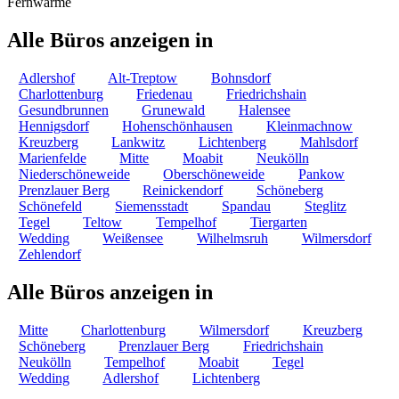
Fernwärme
Alle Büros anzeigen in
Adlershof
Alt-Treptow
Bohnsdorf
Charlottenburg
Friedenau
Friedrichshain
Gesundbrunnen
Grunewald
Halensee
Hennigsdorf
Hohenschönhausen
Kleinmachnow
Kreuzberg
Lankwitz
Lichtenberg
Mahlsdorf
Marienfelde
Mitte
Moabit
Neukölln
Niederschöneweide
Oberschöneweide
Pankow
Prenzlauer Berg
Reinickendorf
Schöneberg
Schönefeld
Siemensstadt
Spandau
Steglitz
Tegel
Teltow
Tempelhof
Tiergarten
Wedding
Weißensee
Wilhelmsruh
Wilmersdorf
Zehlendorf
Alle Büros anzeigen in
Mitte
Charlottenburg
Wilmersdorf
Kreuzberg
Schöneberg
Prenzlauer Berg
Friedrichshain
Neukölln
Tempelhof
Moabit
Tegel
Wedding
Adlershof
Lichtenberg