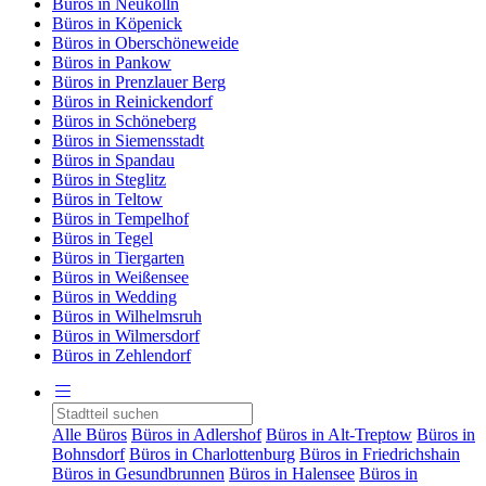
Büros in Neukölln
Büros in Köpenick
Büros in Oberschöneweide
Büros in Pankow
Büros in Prenzlauer Berg
Büros in Reinickendorf
Büros in Schöneberg
Büros in Siemensstadt
Büros in Spandau
Büros in Steglitz
Büros in Teltow
Büros in Tempelhof
Büros in Tegel
Büros in Tiergarten
Büros in Weißensee
Büros in Wedding
Büros in Wilhelmsruh
Büros in Wilmersdorf
Büros in Zehlendorf
Alle Büros
Büros in Adlershof
Büros in Alt-Treptow
Büros in
Bohnsdorf
Büros in Charlottenburg
Büros in Friedrichshain
Büros in Gesundbrunnen
Büros in Halensee
Büros in