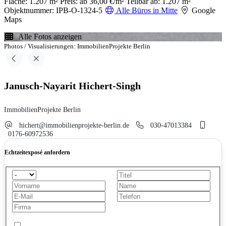
Fläche: 1.207 m²
Preis: ab 36,00 €/m²
Teilbar ab: 1.207 m²
Objektnummer: IPB-O-1324-5
Alle Büros in Mitte
Google
Maps
Alle Fotos anzeigen
Photos / Visualisierungen: ImmobilienProjekte Berlin
Janusch-Nayarit Hichert-Singh
ImmobilienProjekte Berlin
hichert@immobilienprojekte-berlin.de
030-47013384
0176-60972536
Echtzeitexposé anfordern