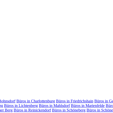
Bohnsdorf
Büros in Charlottenburg
Büros in Friedrichshain
Büros in G
rg
Büros in Lichtenberg
Büros in Mahlsdorf
Büros in Marienfelde
Büro
uer Berg
Büros in Reinickendorf
Büros in Schöneberg
Büros in Schöne