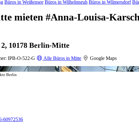
ng
Büros in Weißensee
Büros in Wilhelmsruh
Büros in Wilmersdorf
Bür
Mitte mieten #Anna-Louisa-Karsc
2, 10178 Berlin-Mitte
er: IPB-O-522-G
Alle Büros in Mitte
Google Maps
kte Berlin
6-60972536