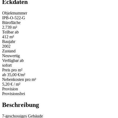
Eckdaten
Objektnummer
IPB-O-522-G
Bürofläche
2.739 m²
Teilbar ab
412 m²
Baujahr
2002
Zustand
Neuwertig
Verfügbar ab
sofort
Preis pro m²
ab 35,00 €/m²
Nebenkosten pro m²
5,20 € / m²
Provision
Provisionsfrei
Beschreibung
7-geschossiges Gebäude