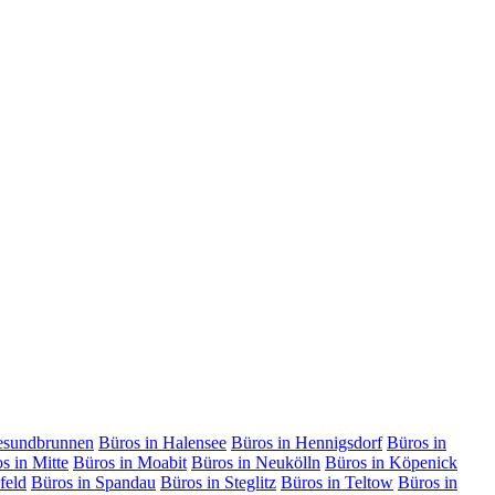
esundbrunnen
Büros in Halensee
Büros in Hennigsdorf
Büros in
s in Mitte
Büros in Moabit
Büros in Neukölln
Büros in Köpenick
feld
Büros in Spandau
Büros in Steglitz
Büros in Teltow
Büros in