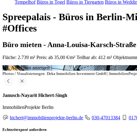
Tempelhof
Büros in Tegel
Büros in Tiergarten
Büros in Weddi
Spreepalais - Büros in Berlin-
#Offices
Büro mieten - Anna-Louisa-Karsch-Straße 
Fläche: 2.739 m²
Preis: ab 35,00 €/m²
Teilbar ab: 412 m²
Objektnumm
Alle Fotos anzeigen
Photos / Visualisierungen: Deka Immobilien Investment GmbH | ImmobilienProje
Janusch-Nayarit Hichert-Singh
ImmobilienProjekte Berlin
hichert@immobilienprojekte-berlin.de
030-47013384
017
Echtzeitexposé anfordern