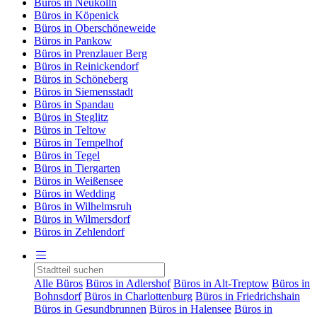
Büros in Neukölln
Büros in Köpenick
Büros in Oberschöneweide
Büros in Pankow
Büros in Prenzlauer Berg
Büros in Reinickendorf
Büros in Schöneberg
Büros in Siemensstadt
Büros in Spandau
Büros in Steglitz
Büros in Teltow
Büros in Tempelhof
Büros in Tegel
Büros in Tiergarten
Büros in Weißensee
Büros in Wedding
Büros in Wilhelmsruh
Büros in Wilmersdorf
Büros in Zehlendorf
Alle Büros
Büros in Adlershof
Büros in Alt-Treptow
Büros in
Bohnsdorf
Büros in Charlottenburg
Büros in Friedrichshain
Büros in Gesundbrunnen
Büros in Halensee
Büros in