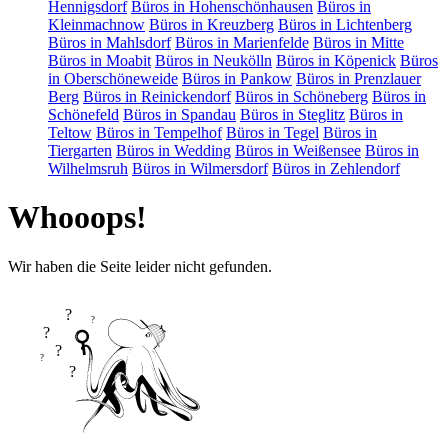
Hennigsdorf
Büros in Hohenschönhausen
Büros in
Kleinmachnow
Büros in Kreuzberg
Büros in Lichtenberg
Büros in Mahlsdorf
Büros in Marienfelde
Büros in Mitte
Büros in Moabit
Büros in Neukölln
Büros in Köpenick
Büros
in Oberschöneweide
Büros in Pankow
Büros in Prenzlauer
Berg
Büros in Reinickendorf
Büros in Schöneberg
Büros in
Schönefeld
Büros in Spandau
Büros in Steglitz
Büros in
Teltow
Büros in Tempelhof
Büros in Tegel
Büros in
Tiergarten
Büros in Wedding
Büros in Weißensee
Büros in
Wilhelmsruh
Büros in Wilmersdorf
Büros in Zehlendorf
Whooops!
Wir haben die Seite leider nicht gefunden.
?
?
?
?
?
?