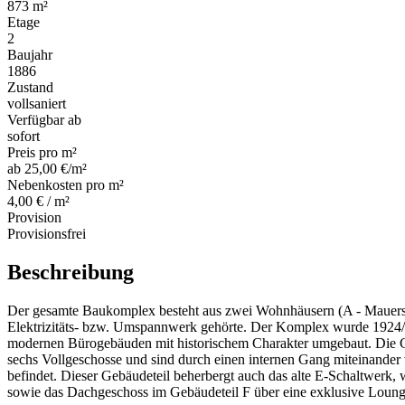
873 m²
Etage
2
Baujahr
1886
Zustand
vollsaniert
Verfügbar ab
sofort
Preis pro m²
ab 25,00 €/m²
Nebenkosten pro m²
4,00 € / m²
Provision
Provisionsfrei
Beschreibung
Der gesamte Baukomplex besteht aus zwei Wohnhäusern (A - Mauerst
Elektrizitäts- bzw. Umspannwerk gehörte. Der Komplex wurde 1924/1
modernen Bürogebäuden mit historischem Charakter umgebaut. Die Ge
sechs Vollgeschosse und sind durch einen internen Gang miteinander
befindet. Dieser Gebäudeteil beherbergt auch das alte E-Schaltwerk,
sowie das Dachgeschoss im Gebäudeteil F über eine exklusive Loung