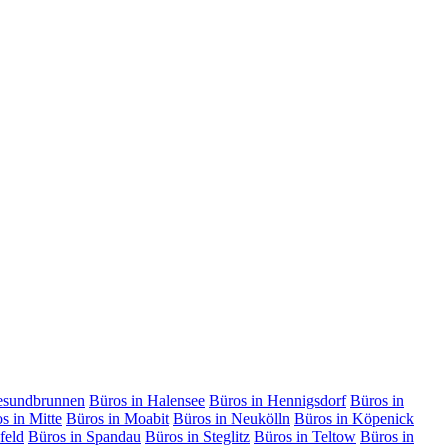
esundbrunnen
Büros in Halensee
Büros in Hennigsdorf
Büros in
s in Mitte
Büros in Moabit
Büros in Neukölln
Büros in Köpenick
feld
Büros in Spandau
Büros in Steglitz
Büros in Teltow
Büros in