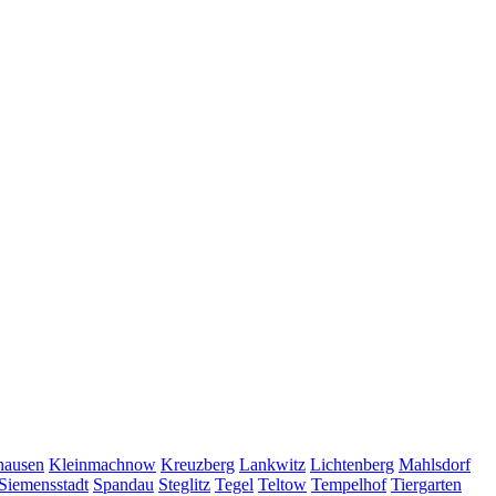
hausen
Kleinmachnow
Kreuzberg
Lankwitz
Lichtenberg
Mahlsdorf
Siemensstadt
Spandau
Steglitz
Tegel
Teltow
Tempelhof
Tiergarten