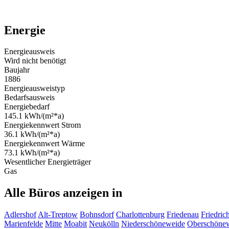
Energie
Energieausweis
Wird nicht benötigt
Baujahr
1886
Energieausweistyp
Bedarfsausweis
Energiebedarf
145.1 kWh/(m²*a)
Energiekennwert Strom
36.1 kWh/(m²*a)
Energiekennwert Wärme
73.1 kWh/(m²*a)
Wesentlicher Energieträger
Gas
Alle Büros anzeigen in
Adlershof
Alt-Treptow
Bohnsdorf
Charlottenburg
Friedenau
Friedric
Marienfelde
Mitte
Moabit
Neukölln
Niederschöneweide
Oberschöne