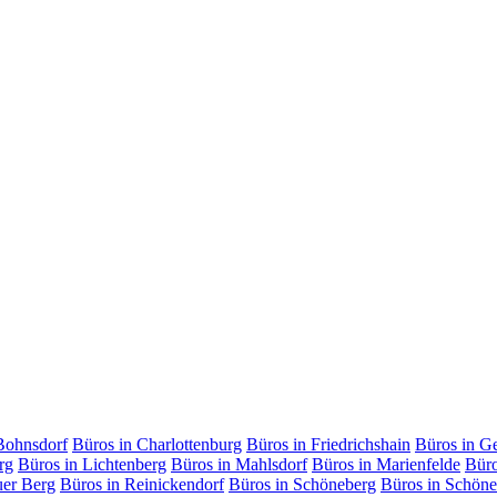
Bohnsdorf
Büros in Charlottenburg
Büros in Friedrichshain
Büros in G
rg
Büros in Lichtenberg
Büros in Mahlsdorf
Büros in Marienfelde
Büro
uer Berg
Büros in Reinickendorf
Büros in Schöneberg
Büros in Schöne