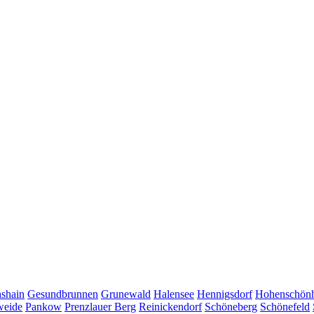
hshain
Gesundbrunnen
Grunewald
Halensee
Hennigsdorf
Hohenschön
weide
Pankow
Prenzlauer Berg
Reinickendorf
Schöneberg
Schönefeld