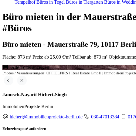
Tempelhof
Büros in Tegel
Büros in Tiergarten
Büros in Weddi
Büro mieten in der Mauerstraß
#Büros
Büro mieten - Mauerstraße 79, 10117 Berl
Fläche: 873 m²
Preis: ab 25,00 €/m²
Teilbar ab: 873 m²
Objektnumme
Alle Fotos anzeigen
Photos / Visualisierungen: OFFICEFIRST Real Estate GmbH | ImmobilienProjekte
Janusch-Nayarit Hichert-Singh
ImmobilienProjekte Berlin
hichert@immobilienprojekte-berlin.de
030-47013384
017
Echtzeitexposé anfordern