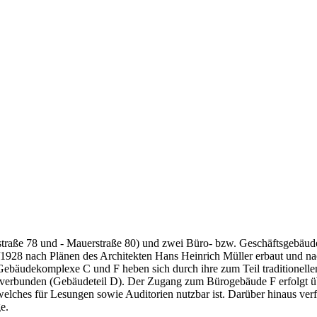
raße 78 und - Mauerstraße 80) und zwei Büro- bzw. Geschäftsgebäuden
928 nach Plänen des Architekten Hans Heinrich Müller erbaut und na
bäudekomplexe C und F heben sich durch ihre zum Teil traditionellen
 verbunden (Gebäudeteil D). Der Zugang zum Bürogebäude F erfolgt üb
 welches für Lesungen sowie Auditorien nutzbar ist. Darüber hinaus ve
e.