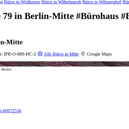
ng
Büros in Weißensee
Büros in Wilhelmsruh
Büros in Wilmersdorf
Bür
e 79 in Berlin-Mitte #Bürohaus 
in-Mitte
r: IPB-O-889-HC-2
Alle Büros in Mitte
Google Maps
 Berlin
6-60972536