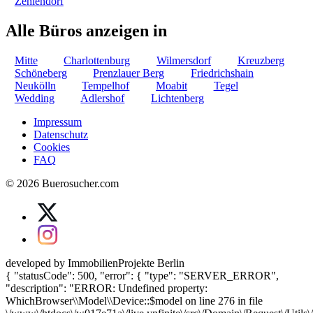
Zehlendorf
Alle Büros anzeigen in
Mitte
Charlottenburg
Wilmersdorf
Kreuzberg
Schöneberg
Prenzlauer Berg
Friedrichshain
Neukölln
Tempelhof
Moabit
Tegel
Wedding
Adlershof
Lichtenberg
Impressum
Datenschutz
Cookies
FAQ
© 2026 Buerosucher.com
developed by ImmobilienProjekte Berlin
{ "statusCode": 500, "error": { "type": "SERVER_ERROR",
"description": "ERROR: Undefined property:
WhichBrowser\\Model\\Device::$model on line 276 in file