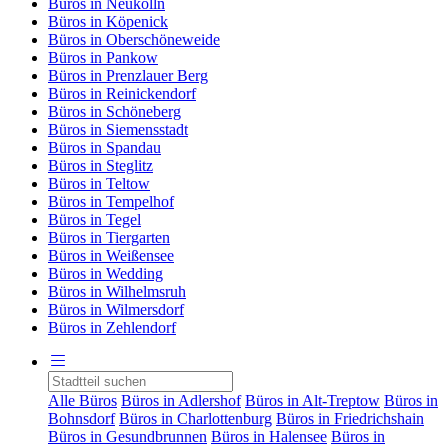
Büros in Neukölln
Büros in Köpenick
Büros in Oberschöneweide
Büros in Pankow
Büros in Prenzlauer Berg
Büros in Reinickendorf
Büros in Schöneberg
Büros in Siemensstadt
Büros in Spandau
Büros in Steglitz
Büros in Teltow
Büros in Tempelhof
Büros in Tegel
Büros in Tiergarten
Büros in Weißensee
Büros in Wedding
Büros in Wilhelmsruh
Büros in Wilmersdorf
Büros in Zehlendorf
Alle Büros
Büros in Adlershof
Büros in Alt-Treptow
Büros in
Bohnsdorf
Büros in Charlottenburg
Büros in Friedrichshain
Büros in Gesundbrunnen
Büros in Halensee
Büros in