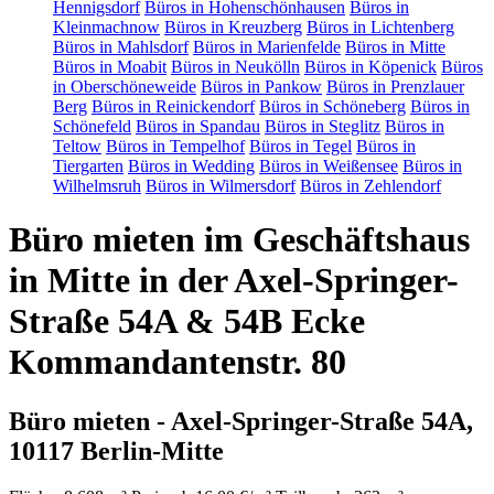
Hennigsdorf
Büros in Hohenschönhausen
Büros in
Kleinmachnow
Büros in Kreuzberg
Büros in Lichtenberg
Büros in Mahlsdorf
Büros in Marienfelde
Büros in Mitte
Büros in Moabit
Büros in Neukölln
Büros in Köpenick
Büros
in Oberschöneweide
Büros in Pankow
Büros in Prenzlauer
Berg
Büros in Reinickendorf
Büros in Schöneberg
Büros in
Schönefeld
Büros in Spandau
Büros in Steglitz
Büros in
Teltow
Büros in Tempelhof
Büros in Tegel
Büros in
Tiergarten
Büros in Wedding
Büros in Weißensee
Büros in
Wilhelmsruh
Büros in Wilmersdorf
Büros in Zehlendorf
Büro mieten im Geschäftshaus
in Mitte in der Axel-Springer-
Straße 54A & 54B Ecke
Kommandantenstr. 80
Büro mieten - Axel-Springer-Straße 54A,
10117 Berlin-Mitte