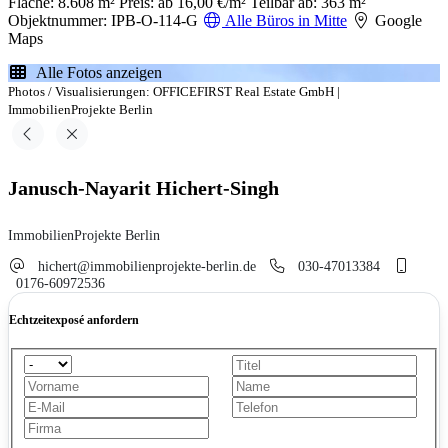
Fläche: 8.608 m²
Preis: ab 16,00 €/m²
Teilbar ab: 363 m²
Objektnummer: IPB-O-114-G
Alle Büros in Mitte
Google
Maps
Alle Fotos anzeigen
Photos / Visualisierungen: OFFICEFIRST Real Estate GmbH |
ImmobilienProjekte Berlin
Janusch-Nayarit Hichert-Singh
ImmobilienProjekte Berlin
hichert@immobilienprojekte-berlin.de
030-47013384
0176-60972536
Echtzeitexposé anfordern