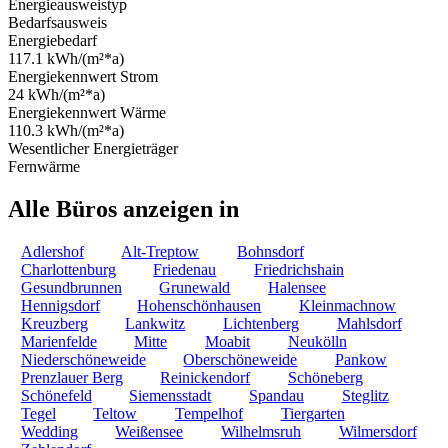
Energieausweistyp
Bedarfsausweis
Energiebedarf
117.1 kWh/(m²*a)
Energiekennwert Strom
24 kWh/(m²*a)
Energiekennwert Wärme
110.3 kWh/(m²*a)
Wesentlicher Energieträger
Fernwärme
Alle Büros anzeigen in
Adlershof
Alt-Treptow
Bohnsdorf
Charlottenburg
Friedenau
Friedrichshain
Gesundbrunnen
Grunewald
Halensee
Hennigsdorf
Hohenschönhausen
Kleinmachnow
Kreuzberg
Lankwitz
Lichtenberg
Mahlsdorf
Marienfelde
Mitte
Moabit
Neukölln
Niederschöneweide
Oberschöneweide
Pankow
Prenzlauer Berg
Reinickendorf
Schöneberg
Schönefeld
Siemensstadt
Spandau
Steglitz
Tegel
Teltow
Tempelhof
Tiergarten
Wedding
Weißensee
Wilhelmsruh
Wilmersdorf