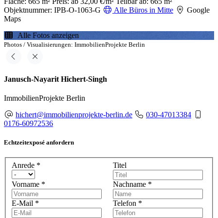
Fläche: 665 m²
Preis: ab 32,00 €/m²
Teilbar ab: 665 m²
Objektnummer: IPB-O-1063-G
Alle Büros in Mitte
Google
Maps
Alle Fotos anzeigen
Photos / Visualisierungen: ImmobilienProjekte Berlin
Janusch-Nayarit Hichert-Singh
ImmobilienProjekte Berlin
hichert@immobilienprojekte-berlin.de
030-47013384
0176-60972536
Echtzeitexposé anfordern
Anrede
*
Titel
Vorname
*
Nachname
*
E-Mail
*
Telefon
*