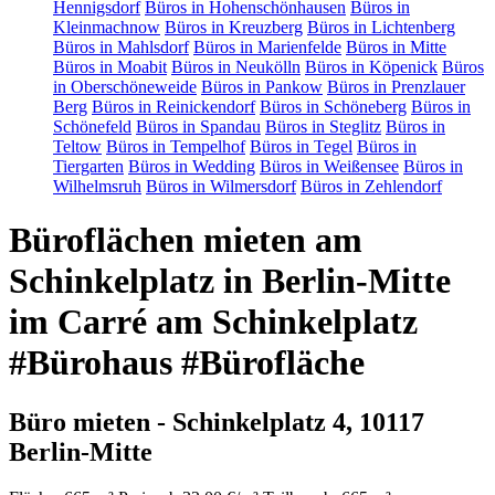
Hennigsdorf
Büros in Hohenschönhausen
Büros in
Kleinmachnow
Büros in Kreuzberg
Büros in Lichtenberg
Büros in Mahlsdorf
Büros in Marienfelde
Büros in Mitte
Büros in Moabit
Büros in Neukölln
Büros in Köpenick
Büros
in Oberschöneweide
Büros in Pankow
Büros in Prenzlauer
Berg
Büros in Reinickendorf
Büros in Schöneberg
Büros in
Schönefeld
Büros in Spandau
Büros in Steglitz
Büros in
Teltow
Büros in Tempelhof
Büros in Tegel
Büros in
Tiergarten
Büros in Wedding
Büros in Weißensee
Büros in
Wilhelmsruh
Büros in Wilmersdorf
Büros in Zehlendorf
Büroflächen mieten am
Schinkelplatz in Berlin-Mitte
im Carré am Schinkelplatz
#Bürohaus #Bürofläche
Büro mieten - Schinkelplatz 4, 10117
Berlin-Mitte