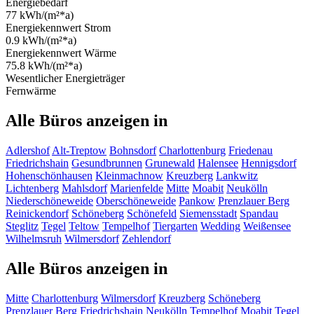
Energiebedarf
77 kWh/(m²*a)
Energiekennwert Strom
0.9 kWh/(m²*a)
Energiekennwert Wärme
75.8 kWh/(m²*a)
Wesentlicher Energieträger
Fernwärme
Alle Büros anzeigen in
Adlershof
Alt-Treptow
Bohnsdorf
Charlottenburg
Friedenau
Friedrichshain
Gesundbrunnen
Grunewald
Halensee
Hennigsdorf
Hohenschönhausen
Kleinmachnow
Kreuzberg
Lankwitz
Lichtenberg
Mahlsdorf
Marienfelde
Mitte
Moabit
Neukölln
Niederschöneweide
Oberschöneweide
Pankow
Prenzlauer Berg
Reinickendorf
Schöneberg
Schönefeld
Siemensstadt
Spandau
Steglitz
Tegel
Teltow
Tempelhof
Tiergarten
Wedding
Weißensee
Wilhelmsruh
Wilmersdorf
Zehlendorf
Alle Büros anzeigen in
Mitte
Charlottenburg
Wilmersdorf
Kreuzberg
Schöneberg
Prenzlauer Berg
Friedrichshain
Neukölln
Tempelhof
Moabit
Tegel