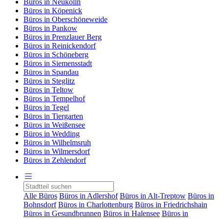
Büros in Neukölln
Büros in Köpenick
Büros in Oberschöneweide
Büros in Pankow
Büros in Prenzlauer Berg
Büros in Reinickendorf
Büros in Schöneberg
Büros in Siemensstadt
Büros in Spandau
Büros in Steglitz
Büros in Teltow
Büros in Tempelhof
Büros in Tegel
Büros in Tiergarten
Büros in Weißensee
Büros in Wedding
Büros in Wilhelmsruh
Büros in Wilmersdorf
Büros in Zehlendorf
Alle Büros
Büros in Adlershof
Büros in Alt-Treptow
Büros in
Bohnsdorf
Büros in Charlottenburg
Büros in Friedrichshain
Büros in Gesundbrunnen
Büros in Halensee
Büros in