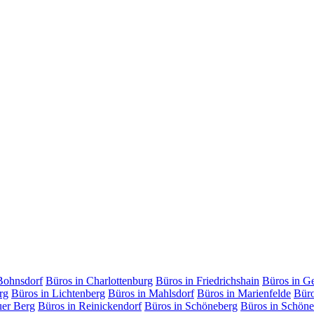
Bohnsdorf
Büros in Charlottenburg
Büros in Friedrichshain
Büros in G
rg
Büros in Lichtenberg
Büros in Mahlsdorf
Büros in Marienfelde
Büro
uer Berg
Büros in Reinickendorf
Büros in Schöneberg
Büros in Schöne