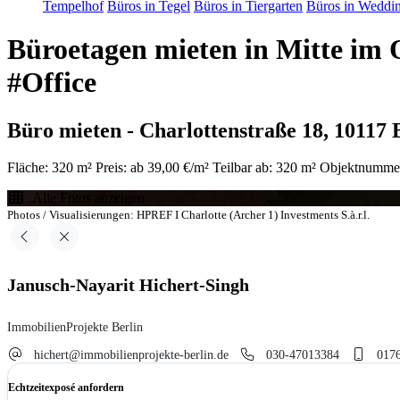
Tempelhof
Büros in Tegel
Büros in Tiergarten
Büros in Weddi
Büroetagen mieten in Mitte im 
#Office
Büro mieten - Charlottenstraße 18, 10117 
Fläche: 320 m²
Preis: ab 39,00 €/m²
Teilbar ab: 320 m²
Objektnumme
Alle Fotos anzeigen
Photos / Visualisierungen: HPREF I Charlotte (Archer 1) Investments S.à.r.l.
Janusch-Nayarit Hichert-Singh
ImmobilienProjekte Berlin
hichert@immobilienprojekte-berlin.de
030-47013384
017
Echtzeitexposé anfordern