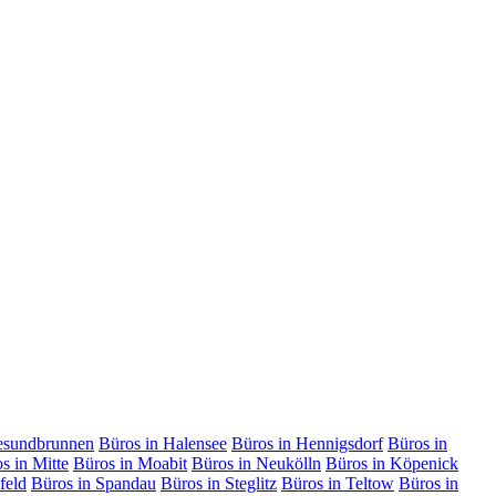
esundbrunnen
Büros in Halensee
Büros in Hennigsdorf
Büros in
s in Mitte
Büros in Moabit
Büros in Neukölln
Büros in Köpenick
feld
Büros in Spandau
Büros in Steglitz
Büros in Teltow
Büros in