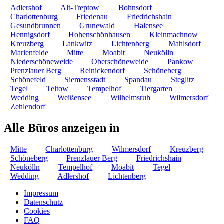
Adlershof
Alt-Treptow
Bohnsdorf
Charlottenburg
Friedenau
Friedrichshain
Gesundbrunnen
Grunewald
Halensee
Hennigsdorf
Hohenschönhausen
Kleinmachnow
Kreuzberg
Lankwitz
Lichtenberg
Mahlsdorf
Marienfelde
Mitte
Moabit
Neukölln
Niederschöneweide
Oberschöneweide
Pankow
Prenzlauer Berg
Reinickendorf
Schöneberg
Schönefeld
Siemensstadt
Spandau
Steglitz
Tegel
Teltow
Tempelhof
Tiergarten
Wedding
Weißensee
Wilhelmsruh
Wilmersdorf
Zehlendorf
Alle Büros anzeigen in
Mitte
Charlottenburg
Wilmersdorf
Kreuzberg
Schöneberg
Prenzlauer Berg
Friedrichshain
Neukölln
Tempelhof
Moabit
Tegel
Wedding
Adlershof
Lichtenberg
Impressum
Datenschutz
Cookies
FAQ