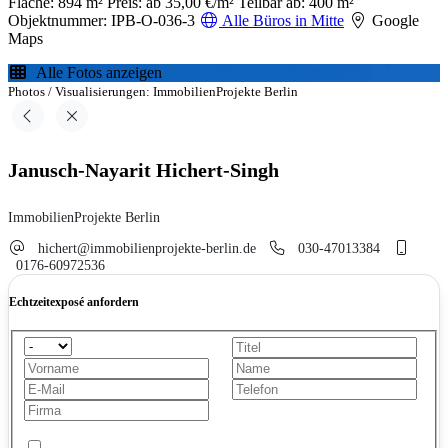
Fläche: 894 m²
Preis: ab 35,00 €/m²
Teilbar ab: 400 m²
Objektnummer: IPB-O-036-3
Alle Büros in Mitte
Google
Maps
Alle Fotos anzeigen
Photos / Visualisierungen: ImmobilienProjekte Berlin
Janusch-Nayarit Hichert-Singh
ImmobilienProjekte Berlin
hichert@immobilienprojekte-berlin.de
030-47013384
0176-60972536
Echtzeitexposé anfordern