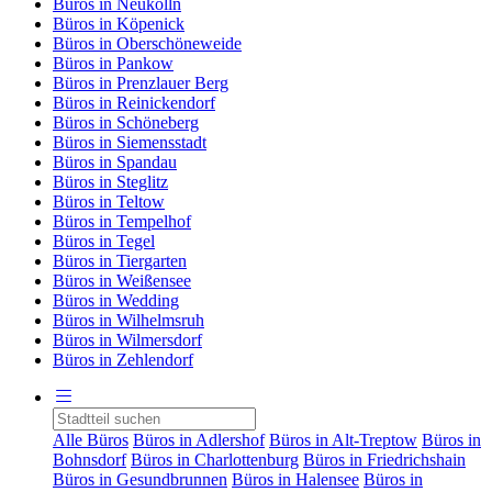
Büros in Neukölln
Büros in Köpenick
Büros in Oberschöneweide
Büros in Pankow
Büros in Prenzlauer Berg
Büros in Reinickendorf
Büros in Schöneberg
Büros in Siemensstadt
Büros in Spandau
Büros in Steglitz
Büros in Teltow
Büros in Tempelhof
Büros in Tegel
Büros in Tiergarten
Büros in Weißensee
Büros in Wedding
Büros in Wilhelmsruh
Büros in Wilmersdorf
Büros in Zehlendorf
Alle Büros
Büros in Adlershof
Büros in Alt-Treptow
Büros in
Bohnsdorf
Büros in Charlottenburg
Büros in Friedrichshain
Büros in Gesundbrunnen
Büros in Halensee
Büros in