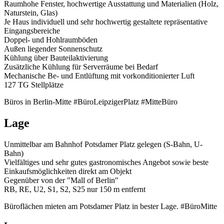
Raumhohe Fenster, ­hochwertige Ausstattung und ­Materialien (Holz,
Naturstein, Glas)
Je Haus individuell und sehr hochwertig gestaltete repräsentative
Eingangsbereiche
Doppel- und Hohlraumböden
Außen liegender Sonnenschutz
Kühlung über Bauteilaktivierung
Zusätzliche Kühlung für Server­räume bei Bedarf
Mechanische Be- und ­Entlüftung mit vorkonditionierter Luft
127 TG Stellplätze
Büros in Berlin-Mitte #BüroLeipzigerPlatz #MitteBüro
Lage
Unmittelbar am Bahnhof ­Potsdamer Platz gelegen (S-Bahn, U-
Bahn)
Vielfältiges und sehr gutes gastronomisches Angebot sowie beste
Einkaufsmöglichkeiten direkt am Objekt
Gegenüber von der "Mall of Berlin"
RB, RE, U2, S1, S2, S25 nur 150 m entfernt
Büroflächen mieten am Potsdamer Platz in bester Lage. #BüroMitte