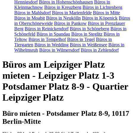
Hennigsdorf
Büros in Hohenschönhausen
Büros in
Kleinmachnow
Büros in Kreuzberg
Büros in Lichtenberg
Büros in Mahlsdorf
Büros in Marienfelde
Büros in Mitte
Büros in Moabit
Büros in Neukölln
Büros in Köpenick
Büros
in Oberschöneweide
Büros in Pankow
Büros in Prenzlauer
Berg
Büros in Reinickendorf
Büros in Schöneberg
Büros in
Schönefeld
Büros in Spandau
Büros in Steglitz
Büros in
Teltow
Büros in Tempelhof
Büros in Tegel
Büros in
Tiergarten
Büros in Wedding
Büros in Weißensee
Büros in
Wilhelmsruh
Büros in Wilmersdorf
Büros in Zehlendorf
Büros am Leipziger Platz
mieten - Leipziger Platz 1-3
Potsdamer Platz 8-9 - Quartier
Leipziger Platz
Büro mieten - Potsdamer Platz 8-9, 10117
Berlin-Mitte