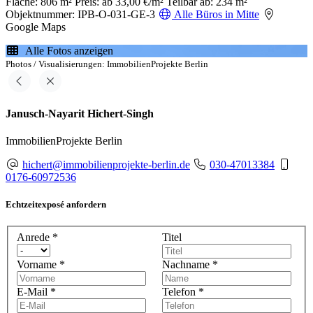
Fläche: 806 m²
Preis: ab 33,00 €/m²
Teilbar ab: 234 m²
Objektnummer: IPB-O-031-GE-3
Alle Büros in Mitte
Google Maps
Alle Fotos anzeigen
Photos / Visualisierungen: ImmobilienProjekte Berlin
Janusch-Nayarit Hichert-Singh
ImmobilienProjekte Berlin
hichert@immobilienprojekte-berlin.de
030-47013384
0176-60972536
Echtzeitexposé anfordern
Anrede
*
Titel
Vorname
*
Nachname
*
E-Mail
*
Telefon
*