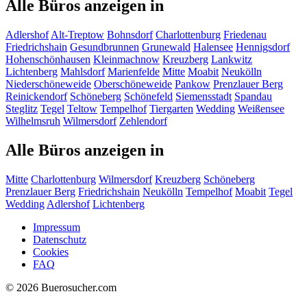
Alle Büros anzeigen in
Adlershof
Alt-Treptow
Bohnsdorf
Charlottenburg
Friedenau
Friedrichshain
Gesundbrunnen
Grunewald
Halensee
Hennigsdorf
Hohenschönhausen
Kleinmachnow
Kreuzberg
Lankwitz
Lichtenberg
Mahlsdorf
Marienfelde
Mitte
Moabit
Neukölln
Niederschöneweide
Oberschöneweide
Pankow
Prenzlauer Berg
Reinickendorf
Schöneberg
Schönefeld
Siemensstadt
Spandau
Steglitz
Tegel
Teltow
Tempelhof
Tiergarten
Wedding
Weißensee
Wilhelmsruh
Wilmersdorf
Zehlendorf
Alle Büros anzeigen in
Mitte
Charlottenburg
Wilmersdorf
Kreuzberg
Schöneberg
Prenzlauer Berg
Friedrichshain
Neukölln
Tempelhof
Moabit
Tegel
Wedding
Adlershof
Lichtenberg
Impressum
Datenschutz
Cookies
FAQ
© 2026 Buerosucher.com