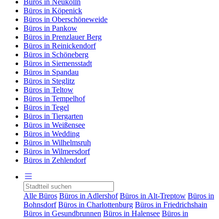
Büros in Neukölln
Büros in Köpenick
Büros in Oberschöneweide
Büros in Pankow
Büros in Prenzlauer Berg
Büros in Reinickendorf
Büros in Schöneberg
Büros in Siemensstadt
Büros in Spandau
Büros in Steglitz
Büros in Teltow
Büros in Tempelhof
Büros in Tegel
Büros in Tiergarten
Büros in Weißensee
Büros in Wedding
Büros in Wilhelmsruh
Büros in Wilmersdorf
Büros in Zehlendorf
Alle Büros
Büros in Adlershof
Büros in Alt-Treptow
Büros in
Bohnsdorf
Büros in Charlottenburg
Büros in Friedrichshain
Büros in Gesundbrunnen
Büros in Halensee
Büros in