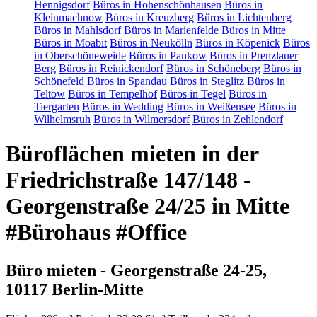
Hennigsdorf
Büros in Hohenschönhausen
Büros in
Kleinmachnow
Büros in Kreuzberg
Büros in Lichtenberg
Büros in Mahlsdorf
Büros in Marienfelde
Büros in Mitte
Büros in Moabit
Büros in Neukölln
Büros in Köpenick
Büros
in Oberschöneweide
Büros in Pankow
Büros in Prenzlauer
Berg
Büros in Reinickendorf
Büros in Schöneberg
Büros in
Schönefeld
Büros in Spandau
Büros in Steglitz
Büros in
Teltow
Büros in Tempelhof
Büros in Tegel
Büros in
Tiergarten
Büros in Wedding
Büros in Weißensee
Büros in
Wilhelmsruh
Büros in Wilmersdorf
Büros in Zehlendorf
Büroflächen mieten in der
Friedrichstraße 147/148 -
Georgenstraße 24/25 in Mitte
#Bürohaus #Office
Büro mieten - Georgenstraße 24-25,
10117 Berlin-Mitte