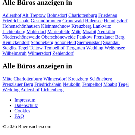
Alle Büros anzeigen in
Adlershof
Alt-Treptow
Bohnsdorf
Charlottenburg
Friedenau
Friedrichshain
Gesundbrunnen
Grunewald
Halensee
Hennigsdorf
Hohenschönhausen
Kleinmachnow
Kreuzberg
Lankwitz
Lichtenberg
Mahlsdorf
Marienfelde
Mitte
Moabit
Neukölln
Niederschöneweide
Oberschöneweide
Pankow
Prenzlauer Berg
Reinickendorf
Schöneberg
Schönefeld
Siemensstadt
Spandau
Steglitz
Tegel
Teltow
Tempelhof
Tiergarten
Wedding
Weißensee
Wilhelmsruh
Wilmersdorf
Zehlendorf
Alle Büros anzeigen in
Mitte
Charlottenburg
Wilmersdorf
Kreuzberg
Schöneberg
Prenzlauer Berg
Friedrichshain
Neukölln
Tempelhof
Moabit
Tegel
Wedding
Adlershof
Lichtenberg
Impressum
Datenschutz
Cookies
FAQ
© 2026 Buerosucher.com