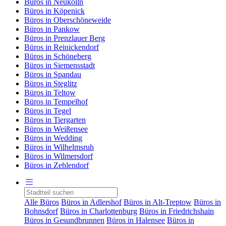
Büros in Neukölln
Büros in Köpenick
Büros in Oberschöneweide
Büros in Pankow
Büros in Prenzlauer Berg
Büros in Reinickendorf
Büros in Schöneberg
Büros in Siemensstadt
Büros in Spandau
Büros in Steglitz
Büros in Teltow
Büros in Tempelhof
Büros in Tegel
Büros in Tiergarten
Büros in Weißensee
Büros in Wedding
Büros in Wilhelmsruh
Büros in Wilmersdorf
Büros in Zehlendorf
Alle Büros
Büros in Adlershof
Büros in Alt-Treptow
Büros in
Bohnsdorf
Büros in Charlottenburg
Büros in Friedrichshain
Büros in Gesundbrunnen
Büros in Halensee
Büros in