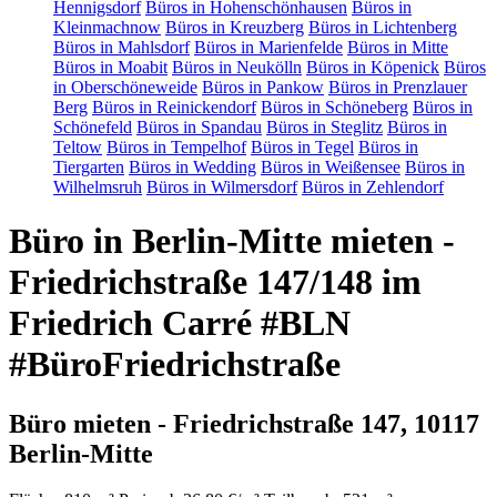
Hennigsdorf
Büros in Hohenschönhausen
Büros in
Kleinmachnow
Büros in Kreuzberg
Büros in Lichtenberg
Büros in Mahlsdorf
Büros in Marienfelde
Büros in Mitte
Büros in Moabit
Büros in Neukölln
Büros in Köpenick
Büros
in Oberschöneweide
Büros in Pankow
Büros in Prenzlauer
Berg
Büros in Reinickendorf
Büros in Schöneberg
Büros in
Schönefeld
Büros in Spandau
Büros in Steglitz
Büros in
Teltow
Büros in Tempelhof
Büros in Tegel
Büros in
Tiergarten
Büros in Wedding
Büros in Weißensee
Büros in
Wilhelmsruh
Büros in Wilmersdorf
Büros in Zehlendorf
Büro in Berlin-Mitte mieten -
Friedrichstraße 147/148 im
Friedrich Carré #BLN
#BüroFriedrichstraße
Büro mieten - Friedrichstraße 147, 10117
Berlin-Mitte