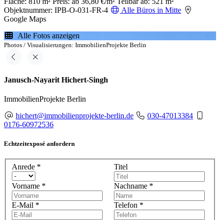
Fläche: 810 m²
Preis: ab 36,80 €/m²
Teilbar ab: 521 m²
Objektnummer: IPB-O-031-FR-4
Alle Büros in Mitte
Google Maps
Alle Fotos anzeigen
Photos / Visualisierungen: ImmobilienProjekte Berlin
Janusch-Nayarit Hichert-Singh
ImmobilienProjekte Berlin
hichert@immobilienprojekte-berlin.de
030-47013384
0176-60972536
Echtzeitexposé anfordern
Anrede
*
Titel
Vorname
*
Nachname
*
E-Mail
*
Telefon
*