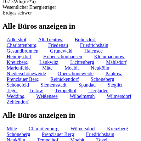
167 kWh/(m²*a)
Wesentlicher Energieträger
Erdgas schwer
Alle Büros anzeigen in
Adlershof
Alt-Treptow
Bohnsdorf
Charlottenburg
Friedenau
Friedrichshain
Gesundbrunnen
Grunewald
Halensee
Hennigsdorf
Hohenschönhausen
Kleinmachnow
Kreuzberg
Lankwitz
Lichtenberg
Mahlsdorf
Marienfelde
Mitte
Moabit
Neukölln
Niederschöneweide
Oberschöneweide
Pankow
Prenzlauer Berg
Reinickendorf
Schöneberg
Schönefeld
Siemensstadt
Spandau
Steglitz
Tegel
Teltow
Tempelhof
Tiergarten
Wedding
Weißensee
Wilhelmsruh
Wilmersdorf
Zehlendorf
Alle Büros anzeigen in
Mitte
Charlottenburg
Wilmersdorf
Kreuzberg
Schöneberg
Prenzlauer Berg
Friedrichshain
Neukölln
Tempelhof
Moabit
Tegel