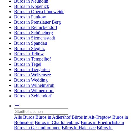
Büros in Neukölln
Büros in Köpenick
Büros in Oberschöneweide
Büros in Pankow
Büros in Prenzlauer Berg
Büros in Reinickendorf
Büros in Schöneberg
Büros in Siemensstadt
Büros in Spandau
Büros in Steglitz
Büros in Teltow
Büros in Tempelhof
Büros in Tegel
Büros in Tiergarten
Büros in Weißensee
Büros in Wedding
Büros in Wilhelmsruh
Büros in Wilmersdorf
Büros in Zehlendorf
Alle Büros
Büros in Adlershof
Büros in Alt-Treptow
Büros in
Bohnsdorf
Büros in Charlottenburg
Büros in Friedrichshain
Büros in Gesundbrunnen
Büros in Halensee
Büros in