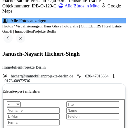
Fläche: 540 m²
Preis: ab 22,00 €/m²
Teilbar ab: 134 m²
Objektnummer: IPB-O-129-G
Alle Büros in Mitte
Google
Maps
Alle Fotos anzeigen
Photos / Visualisierungen: Hans Glave Fotografie | OFFICEFIRST Real Estate
GmbH | ImmobilienProjekte Berlin
Janusch-Nayarit Hichert-Singh
ImmobilienProjekte Berlin
hichert@immobilienprojekte-berlin.de
030-47013384
0176-60972536
Echtzeitexposé anfordern