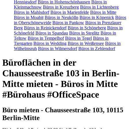
Hennigsdorf
Büros in Hohenschönhausen
Büros in
Kleinmachnow
Büros in Kreuzberg
Büros in Lichtenberg
Büros in Mahlsdorf
Büros in Marienfelde
Büros in Mitte
Büros in Moabit
Büros in Neukölln
Büros in Köpenick
Büros
in Oberschöneweide
Büros in Pankow
Büros in Prenzlauer
Berg
Büros in Reinickendorf
Büros in Schöneberg
Büros in
Schönefeld
Büros in Spandau
Büros in Steglitz
Büros in
Teltow
Büros in Tempelhof
Büros in Tegel
Büros in
Tiergarten
Büros in Wedding
Büros in Weißensee
Büros in
Wilhelmsruh
Büros in Wilmersdorf
Büros in Zehlendorf
Büroflächen in der
Chausseestraße 103 in Berlin-
Mitte mieten - Büros in Mitte
#Bürohaus #OfficeSpace
Büro mieten - Chausseestraße 103, 10115
Berlin-Mitte