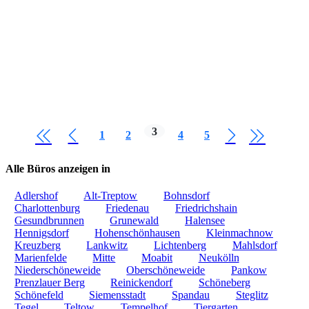
3
1
2
4
5
Alle Büros anzeigen in
Adlershof
Alt-Treptow
Bohnsdorf
Charlottenburg
Friedenau
Friedrichshain
Gesundbrunnen
Grunewald
Halensee
Hennigsdorf
Hohenschönhausen
Kleinmachnow
Kreuzberg
Lankwitz
Lichtenberg
Mahlsdorf
Marienfelde
Mitte
Moabit
Neukölln
Niederschöneweide
Oberschöneweide
Pankow
Prenzlauer Berg
Reinickendorf
Schöneberg
Schönefeld
Siemensstadt
Spandau
Steglitz
Tegel
Teltow
Tempelhof
Tiergarten