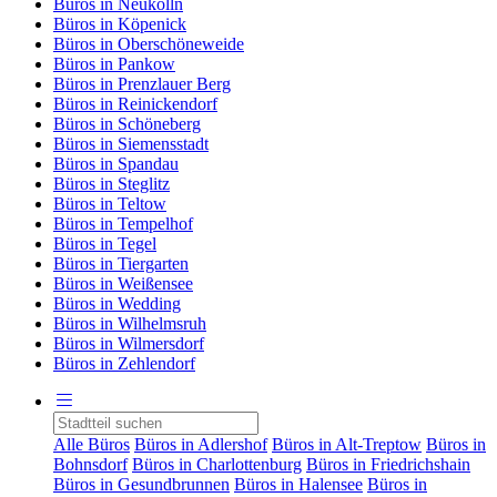
Büros in Neukölln
Büros in Köpenick
Büros in Oberschöneweide
Büros in Pankow
Büros in Prenzlauer Berg
Büros in Reinickendorf
Büros in Schöneberg
Büros in Siemensstadt
Büros in Spandau
Büros in Steglitz
Büros in Teltow
Büros in Tempelhof
Büros in Tegel
Büros in Tiergarten
Büros in Weißensee
Büros in Wedding
Büros in Wilhelmsruh
Büros in Wilmersdorf
Büros in Zehlendorf
Alle Büros
Büros in Adlershof
Büros in Alt-Treptow
Büros in
Bohnsdorf
Büros in Charlottenburg
Büros in Friedrichshain
Büros in Gesundbrunnen
Büros in Halensee
Büros in