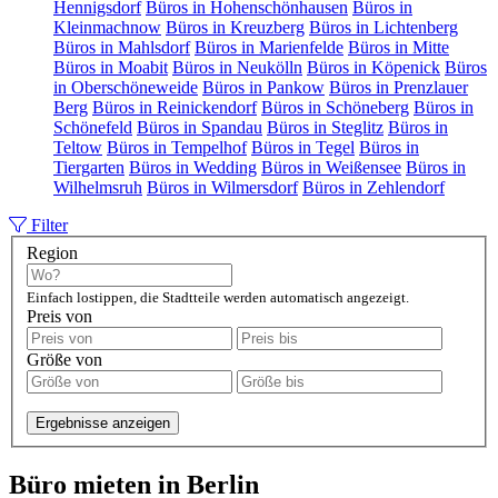
Hennigsdorf
Büros in Hohenschönhausen
Büros in
Kleinmachnow
Büros in Kreuzberg
Büros in Lichtenberg
Büros in Mahlsdorf
Büros in Marienfelde
Büros in Mitte
Büros in Moabit
Büros in Neukölln
Büros in Köpenick
Büros
in Oberschöneweide
Büros in Pankow
Büros in Prenzlauer
Berg
Büros in Reinickendorf
Büros in Schöneberg
Büros in
Schönefeld
Büros in Spandau
Büros in Steglitz
Büros in
Teltow
Büros in Tempelhof
Büros in Tegel
Büros in
Tiergarten
Büros in Wedding
Büros in Weißensee
Büros in
Wilhelmsruh
Büros in Wilmersdorf
Büros in Zehlendorf
Filter
Region
Einfach lostippen, die Stadtteile werden automatisch angezeigt.
Preis von
Größe von
Ergebnisse anzeigen
Büro mieten in Berlin