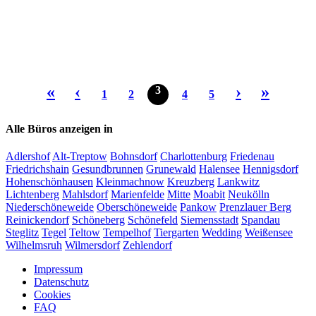
«
‹
›
»
3
1
2
4
5
Alle Büros anzeigen in
Adlershof
Alt-Treptow
Bohnsdorf
Charlottenburg
Friedenau
Friedrichshain
Gesundbrunnen
Grunewald
Halensee
Hennigsdorf
Hohenschönhausen
Kleinmachnow
Kreuzberg
Lankwitz
Lichtenberg
Mahlsdorf
Marienfelde
Mitte
Moabit
Neukölln
Niederschöneweide
Oberschöneweide
Pankow
Prenzlauer Berg
Reinickendorf
Schöneberg
Schönefeld
Siemensstadt
Spandau
Steglitz
Tegel
Teltow
Tempelhof
Tiergarten
Wedding
Weißensee
Wilhelmsruh
Wilmersdorf
Zehlendorf
Impressum
Datenschutz
Cookies
FAQ