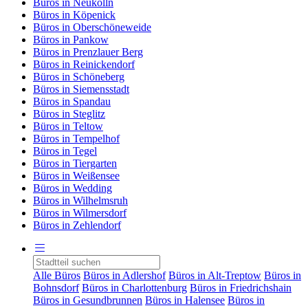
Büros in Neukölln
Büros in Köpenick
Büros in Oberschöneweide
Büros in Pankow
Büros in Prenzlauer Berg
Büros in Reinickendorf
Büros in Schöneberg
Büros in Siemensstadt
Büros in Spandau
Büros in Steglitz
Büros in Teltow
Büros in Tempelhof
Büros in Tegel
Büros in Tiergarten
Büros in Weißensee
Büros in Wedding
Büros in Wilhelmsruh
Büros in Wilmersdorf
Büros in Zehlendorf
Alle Büros
Büros in Adlershof
Büros in Alt-Treptow
Büros in
Bohnsdorf
Büros in Charlottenburg
Büros in Friedrichshain
Büros in Gesundbrunnen
Büros in Halensee
Büros in