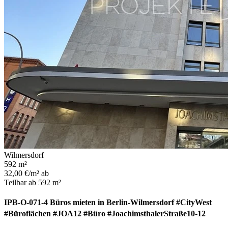
Wilmersdorf
592 m²
32,00 €/m² ab
Teilbar ab 592 m²
IPB-O-071-4 Büros mieten in Berlin-Wilmersdorf #CityWest
#Büroflächen #JOA12 #Büro #JoachimsthalerStraße10-12