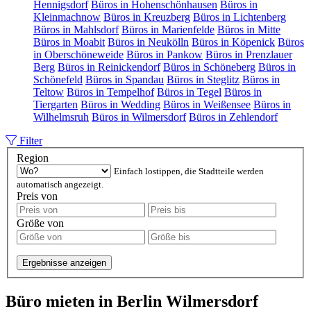
Hennigsdorf
Büros in Hohenschönhausen
Büros in
Kleinmachnow
Büros in Kreuzberg
Büros in Lichtenberg
Büros in Mahlsdorf
Büros in Marienfelde
Büros in Mitte
Büros in Moabit
Büros in Neukölln
Büros in Köpenick
Büros
in Oberschöneweide
Büros in Pankow
Büros in Prenzlauer
Berg
Büros in Reinickendorf
Büros in Schöneberg
Büros in
Schönefeld
Büros in Spandau
Büros in Steglitz
Büros in
Teltow
Büros in Tempelhof
Büros in Tegel
Büros in
Tiergarten
Büros in Wedding
Büros in Weißensee
Büros in
Wilhelmsruh
Büros in Wilmersdorf
Büros in Zehlendorf
Filter
Region
Einfach lostippen, die Stadtteile werden
automatisch angezeigt.
Preis von
Größe von
Ergebnisse anzeigen
Büro mieten in Berlin Wilmersdorf