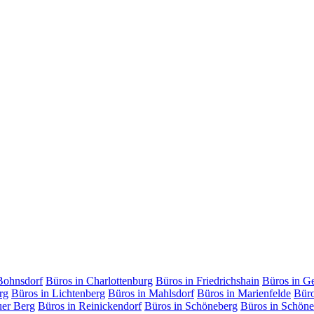
Bohnsdorf
Büros in Charlottenburg
Büros in Friedrichshain
Büros in G
rg
Büros in Lichtenberg
Büros in Mahlsdorf
Büros in Marienfelde
Büro
uer Berg
Büros in Reinickendorf
Büros in Schöneberg
Büros in Schöne