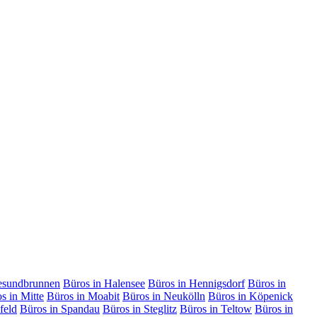
esundbrunnen
Büros in Halensee
Büros in Hennigsdorf
Büros in
s in Mitte
Büros in Moabit
Büros in Neukölln
Büros in Köpenick
feld
Büros in Spandau
Büros in Steglitz
Büros in Teltow
Büros in