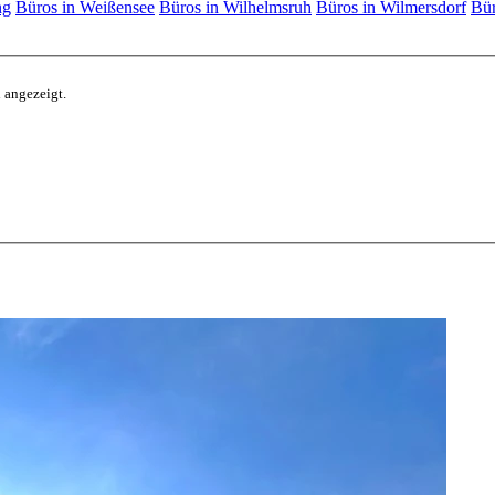
ng
Büros in Weißensee
Büros in Wilhelmsruh
Büros in Wilmersdorf
Bür
 angezeigt.