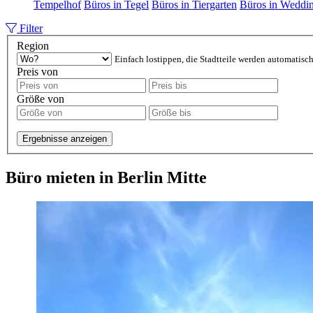
Tempelhof
Büros in Tegel
Büros in Tiergarten
Büros in Weddi
Filter
Region
Einfach lostippen, die Stadtteile werden automatisch
Preis von
Größe von
Ergebnisse anzeigen
Büro mieten in Berlin Mitte