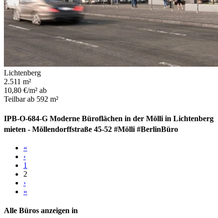
Lichtenberg
2.511 m²
10,80 €/m² ab
Teilbar ab 592 m²
IPB-O-684-G Moderne Büroflächen in der Mölli in Lichtenberg
mieten - Möllendorffstraße 45-52 #Mölli #BerlinBüro
«
‹
1
2
›
»
Alle Büros anzeigen in