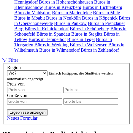
Hennigsdorf
Büros in Hohenschönhausen
Büros in
Kleinmachnow
Büros in Kreuzberg
Büros in Lichtenberg
Büros in Mahlsdorf
Büros in Marienfelde
Büros in Mitte
Büros in Moabit
Büros in Neukölln
Büros in Köpenick
Büros
in Oberschöneweide
Büros in Pankow
Büros in Prenzlauer
Berg
Büros in Reinickendorf
Büros in Schöneberg
Büros in
Schönefeld
Büros in Spandau
Büros in Steglitz
Büros in
Teltow
Büros in Tempelhof
Büros in Tegel
Büros in
Tiergarten
Büros in Wedding
Büros in Weißensee
Büros in
Wilhelmsruh
Büros in Wilmersdorf
Büros in Zehlendorf
Filter
Region
Einfach lostippen, die Stadtteile werden
automatisch angezeigt.
Preis von
Größe von
Ergebnisse anzeigen
Neues Formular