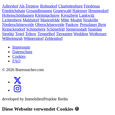
Adlershof
Alt-Treptow
Bohnsdorf
Charlottenburg
Friedenau
Friedrichshain
Gesundbrunnen
Grunewald
Halensee
Hennigsdorf
Hohenschönhausen
Kleinmachnow
Kreuzberg
Lankwitz
Lichtenberg
Mahlsdorf
Marienfelde
Mitte
Moabit
Neukölln
Niederschöneweide
Oberschöneweide
Pankow
Prenzlauer Berg
Reinickendorf
Schöneberg
Schönefeld
Siemensstadt
Spandau
Steglitz
Tegel
Teltow
Tempelhof
Tiergarten
Wedding
Weißensee
Wilhelmsruh
Wilmersdorf
Zehlendorf
Impressum
Datenschutz
Cookies
FAQ
© 2026 Buerosucher.com
developed by ImmobilienProjekte Berlin
Diese Webseite verwendet Cookies 🍪