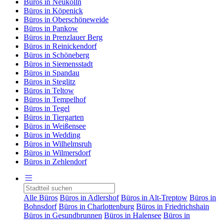
Büros in Neukölln
Büros in Köpenick
Büros in Oberschöneweide
Büros in Pankow
Büros in Prenzlauer Berg
Büros in Reinickendorf
Büros in Schöneberg
Büros in Siemensstadt
Büros in Spandau
Büros in Steglitz
Büros in Teltow
Büros in Tempelhof
Büros in Tegel
Büros in Tiergarten
Büros in Weißensee
Büros in Wedding
Büros in Wilhelmsruh
Büros in Wilmersdorf
Büros in Zehlendorf
Alle Büros
Büros in Adlershof
Büros in Alt-Treptow
Büros in
Bohnsdorf
Büros in Charlottenburg
Büros in Friedrichshain
Büros in Gesundbrunnen
Büros in Halensee
Büros in