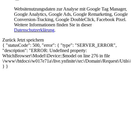
Websitenutzungsdaten zur Analyse mit Google Tag Manager,
Google Analytics, Google Ads, Google Remarketing, Google
Conversion-Tracking, Google DoubleClick, Facebook Pixel.
Weitere Informationen finden Sie in dieser
Datenschutzerklärung
.
Zurück
Jetzt speichern
{ "statusCode": 500, "error": { "type": "SERVER_ERROR",
"description": "ERROR: Undefined property:
WhichBrowser\\Model\\Device::$model on line 276 in file
\/www\/htdocs\/w017e71a\/live.ynfinite\/src\/Domain\/Request\/Utils
} }