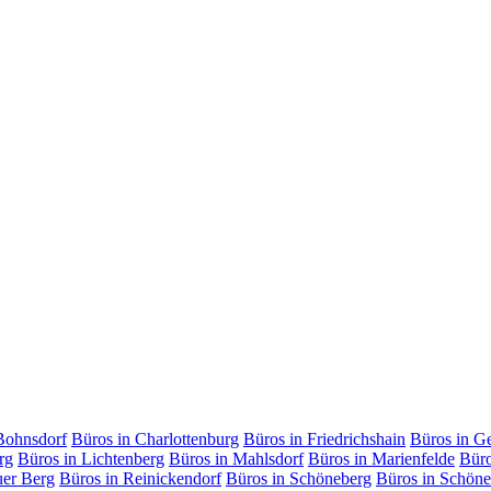
Bohnsdorf
Büros in Charlottenburg
Büros in Friedrichshain
Büros in G
rg
Büros in Lichtenberg
Büros in Mahlsdorf
Büros in Marienfelde
Büro
uer Berg
Büros in Reinickendorf
Büros in Schöneberg
Büros in Schöne