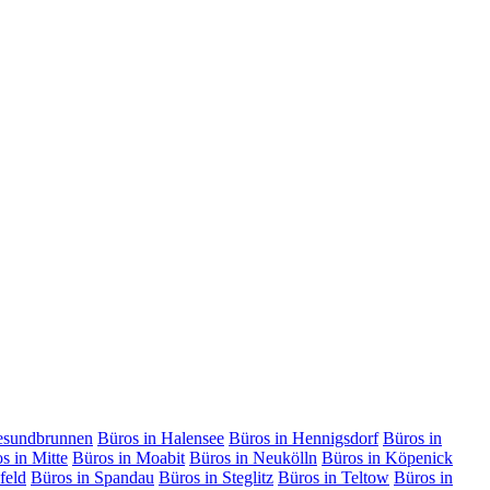
esundbrunnen
Büros in Halensee
Büros in Hennigsdorf
Büros in
s in Mitte
Büros in Moabit
Büros in Neukölln
Büros in Köpenick
feld
Büros in Spandau
Büros in Steglitz
Büros in Teltow
Büros in