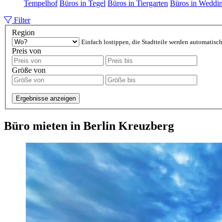
Tempelhof
Büros in Tegel
Büros in Tiergarten
Büros in Weddi
Filter
Region
Einfach lostippen, die Stadtteile werden automatisch
Preis von
Größe von
Ergebnisse anzeigen
Büro mieten in Berlin Kreuzberg