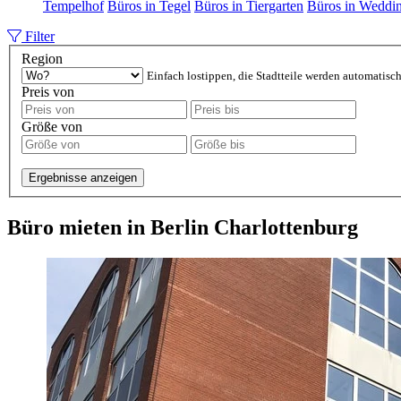
Tempelhof
Büros in Tegel
Büros in Tiergarten
Büros in Weddi
Filter
Region
Einfach lostippen, die Stadtteile werden automatisch
Preis von
Größe von
Ergebnisse anzeigen
Büro mieten in Berlin Charlottenburg