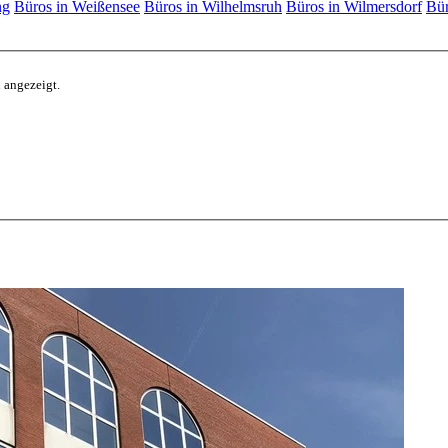
ng
Büros in Weißensee
Büros in Wilhelmsruh
Büros in Wilmersdorf
Bür
 angezeigt.