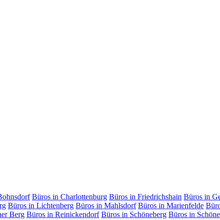
Bohnsdorf
Büros in Charlottenburg
Büros in Friedrichshain
Büros in G
rg
Büros in Lichtenberg
Büros in Mahlsdorf
Büros in Marienfelde
Büro
uer Berg
Büros in Reinickendorf
Büros in Schöneberg
Büros in Schöne