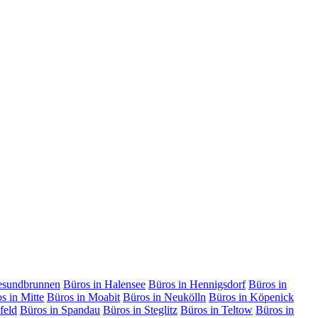
esundbrunnen
Büros in Halensee
Büros in Hennigsdorf
Büros in
s in Mitte
Büros in Moabit
Büros in Neukölln
Büros in Köpenick
feld
Büros in Spandau
Büros in Steglitz
Büros in Teltow
Büros in